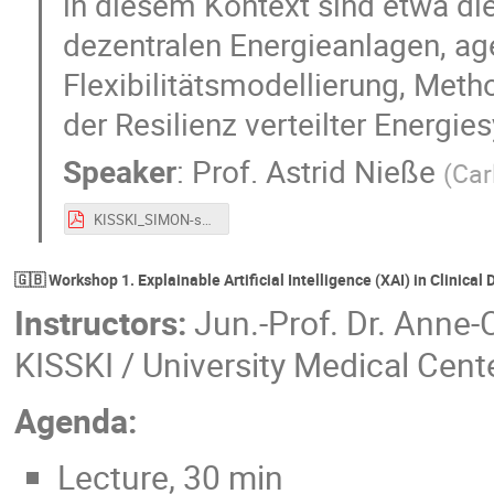
in diesem Kontext sind etwa di
dezentralen Energieanlagen, ag
Flexibilitätsmodellierung, Met
der Resilienz verteilter Energie
Speaker
:
Prof.
Astrid Nieße
(
Car
KISSKI_SIMON-short.pdf
🇬🇧 Workshop 1. Explainable Artificial Intelligence (XAI) in Clinica
Instructors:
Jun.-Prof. Dr. Anne-Ch
KISSKI / University Medical Cen
Agenda:
Lecture, 30 min