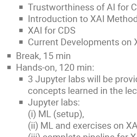
Trustworthiness of AI for 
Introduction to XAI Metho
XAI for CDS
Current Developments on 
Break, 15 min
Hands-on, 120 min:
3 Jupyter labs will be pro
concepts learned in the le
Jupyter labs:
(i) ML (setup),
(ii) ML and exercises on XA
(iii) complete pipeline for