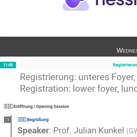
Wednes
Registrierun
11:00
Registrierung: unteres Foyer
Registration: lower foyer, lun
🇩🇪 Eröffnung / Opening Session
🇩🇪 Begrüßung
1
Speaker
:
Prof.
Julian Kunkel
(
GW