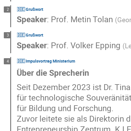
🇩🇪 Grußwort
2
Speaker
:
Prof.
Metin Tolan
(
Geor
🇩🇪 Grußwort
3
Speaker
:
Prof.
Volker Epping
(
L
🇩🇪 Impulsvortrag Ministerium
4
Über die Sprecherin
Seit Dezember 2023 ist Dr. Tina
für technologische Souveränitä
für Bildung und Forschung.
Zuvor leitete sie als Direktorin 
Entrepreneurship Zentrum. K.I.E.