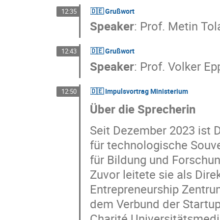
🇩🇪 Grußwort
12:35
Speaker
:
Prof.
Metin Tol
🇩🇪 Grußwort
12:43
Speaker
:
Prof.
Volker Ep
🇩🇪 Impulsvortrag Ministerium
12:50
Über die Sprecherin
Seit Dezember 2023 ist D
für technologische Souv
für Bildung und Forschun
Zuvor leitete sie als Dire
Entrepreneurship Zentrum.
dem Verbund der Startup 
Charité Universitätsmedi