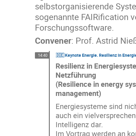
selbstorganisierende Syste
sogenannte FAIRification 
Forschungssoftware.
Convener
:
Prof.
Astrid Nie
🇩🇪 Keynote Energie. Resilienz in Energ
14:40
Resilienz in Energiesyst
Netzführung
(Resilience in energy sy
management)
Energiesysteme sind nich
auch ein vielverspreche
Intelligenz dar.
Im Vortrag werden an kon