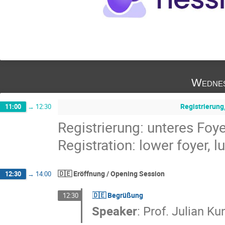
Wednes
Registrierung
11:00
→
12:30
Registrierung: unteres Foy
Registration: lower foyer, l
🇩🇪 Eröffnung / Opening Session
12:30
→
14:00
🇩🇪 Begrüßung
12:30
Speaker
:
Prof.
Julian Ku