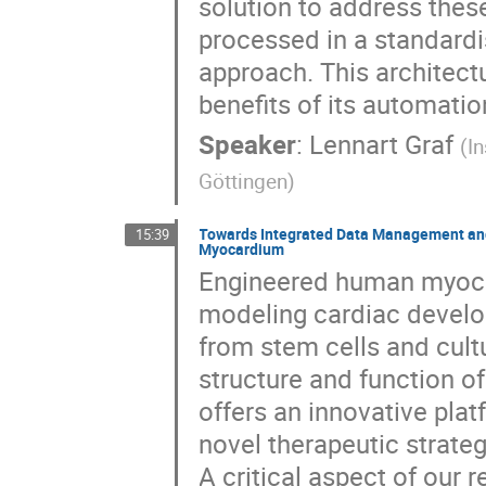
solution to address thes
processed in a standardi
approach. This architect
benefits of its automatio
Speaker
:
Lennart Graf
(
In
Göttingen
)
Towards Integrated Data Management and
15:39
Myocardium
Engineered human myoca
modeling cardiac develo
from stem cells and cult
structure and function o
offers an innovative pla
novel therapeutic strateg
A critical aspect of our 