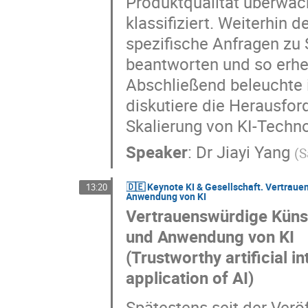
Produktqualität überwac
klassifiziert. Weiterhin 
spezifische Anfragen zu 
beantworten und so erhe
Abschließend beleuchte
diskutiere die Herausfor
Skalierung von KI-Techn
Speaker
:
Dr
Jiayi Yang
(
S
🇩🇪 Keynote KI & Gesellschaft. Vertrauen
13:20
Anwendung von KI
Vertrauenswürdige Künstl
und Anwendung von KI
(Trustworthy artificial i
application of AI)
Spätestens seit der Verö