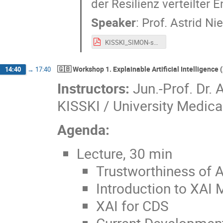
der Resilienz verteilter 
Speaker
:
Prof.
Astrid Ni
KISSKI_SIMON-short.pdf
🇬🇧 Workshop 1. Explainable Artificial Intelligence 
14:40
→
17:40
Instructors:
Jun.-Prof. Dr. A
KISSKI / University Medic
Agenda:
Lecture, 30 min
Trustworthiness of A
Introduction to XAI
XAI for CDS