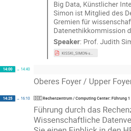
Big Data, Künstlicher Int
Simon ist Mitglied des D
Gremien für wissenschaft
Datenethikkommission d
Speaker
:
Prof.
Judith S
KISSKI_SIMON-short.pdf
14:00
→
14:40
Oberes Foyer / Upper Foye
🇩🇪 Rechenzentrum / Computing Center: Führung 1 
14:25
→
16:10
Führung durch das Rechenz
Wissenschaftliche Datenve
Sie einen Einblick in den 