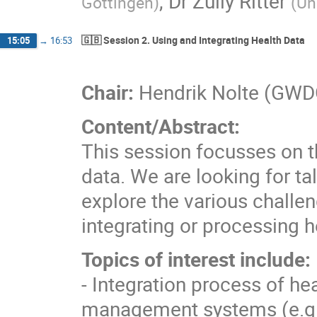
,
Dr
Zully Ritter
Göttingen
)
(
Un
🇬🇧 Session 2. Using and Integrating Health Data
15:05
→
16:53
Chair:
Hendrik Nolte (GW
Content/Abstract:
This session focusses on t
data. We are looking for ta
explore the various chall
integrating or processing h
Topics of interest include:
- Integration process of he
management systems (e.g.