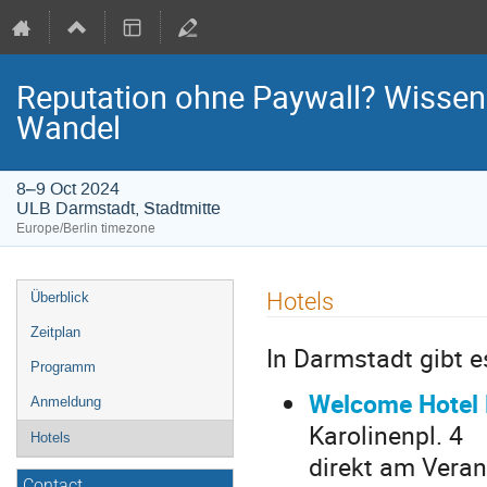
Reputation ohne Paywall? Wissensc
Wandel
8–9 Oct 2024
ULB Darmstadt, Stadtmitte
Europe/Berlin timezone
Event
Hotels
Überblick
menu
Zeitplan
In Darmstadt gibt e
Programm
Welcome Hotel D
Anmeldung
Karolinenpl. 4
Hotels
direkt am Veran
Contact