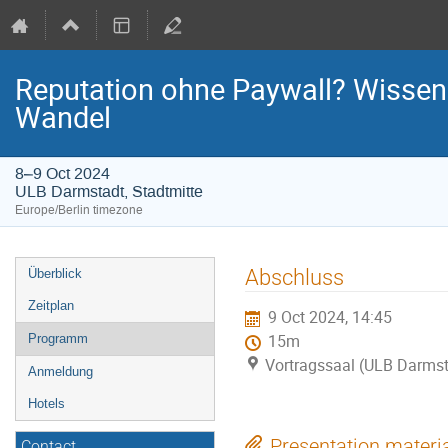
Reputation ohne Paywall? Wissensc
Wandel
8–9 Oct 2024
ULB Darmstadt, Stadtmitte
Europe/Berlin timezone
Event
Abschluss
Überblick
menu
Zeitplan
9 Oct 2024, 14:45
Programm
15m
Vortragssaal (ULB Darmst
Anmeldung
Hotels
Presentation materi
Contact