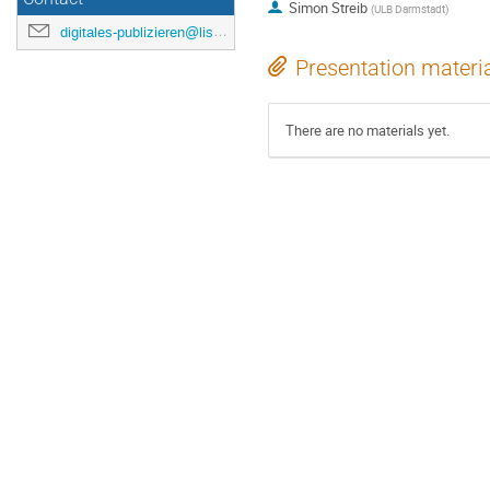
Simon Streib
(
ULB Darmstadt
)
digitales-publizieren@listserv.dfn.de
Presentation materi
There are no materials yet.