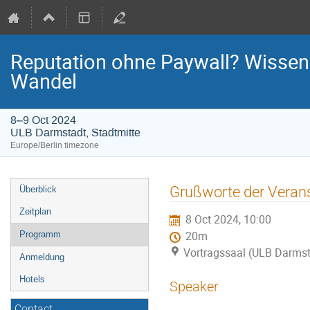
Reputation ohne Paywall? Wissensc
Wandel
8–9 Oct 2024
ULB Darmstadt, Stadtmitte
Europe/Berlin timezone
Event
Grußworte der Verans
Überblick
menu
Zeitplan
8 Oct 2024, 10:00
Programm
20m
Vortragssaal (ULB Darmst
Anmeldung
Hotels
Speaker
Contact