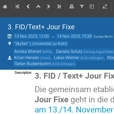
3. FID/Text+ Jour Fixe
13 Nov 2023, 12:00
→
14 Nov 2023, 15:30
Europe/Berlin
"Skyfall" ( Universität zu Köln)
Annika Wienert
,
Daniela Schulz
(
MWS
)
(
Herzog August Bibli
Kilian Hensen
,
Lukas Weimer
,
Mar
(
CCeH
)
(
SUB Göttingen
)
Stefan Buddenbohm
(
SUB Göttingen
)
3. FID / Text+ Jour Fix
Description
Die gemeinsam etabli
Jour Fixe
geht in die 
am 13./14. November 