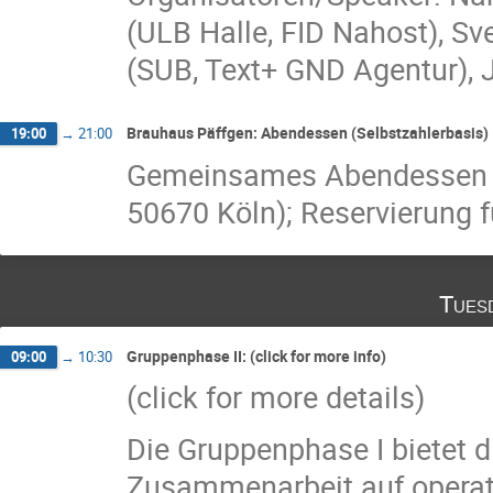
(ULB Halle, FID Nahost), S
(SUB, Text+ GND Agentur), J
Brauhaus Päffgen: Abendessen (Selbstzahlerbasis)
19:00
→
21:00
Gemeinsames Abendessen i
50670 Köln); Reservierung 
Tues
Gruppenphase II: (click for more info)
09:00
→
10:30
(click for more details)
Die Gruppenphase I bietet d
Zusammenarbeit auf operat