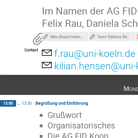
Im Namen der AG FI
Felix Rau, Daniela Sc
Miro Board Internationalisierung
Text+ Editions Registry: Minimaleintrag [aktiv]
Contact
f.rau@uni-koeln.de
kilian.hensen@uni-
Mond
Begrüßung und Einführung
13:00
→
13:30
Grußwort
Organisatorisches
Die AG FID Koop