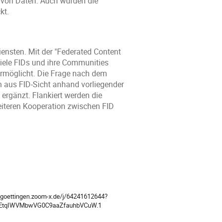
von Daten. Auch wurden die
kt.
ensten. Mit der "Federated Content
viele FIDs und ihre Communities
 ermöglicht. Die Frage nach dem
h aus FID-Sicht anhand vorliegender
ergänzt. Flankiert werden die
eiteren Kooperation zwischen FID
ion
i-goettingen.zoom-x.de/j/64241612644?
EtqIWVMbwVG0C9aaZfauhbVCuW.1