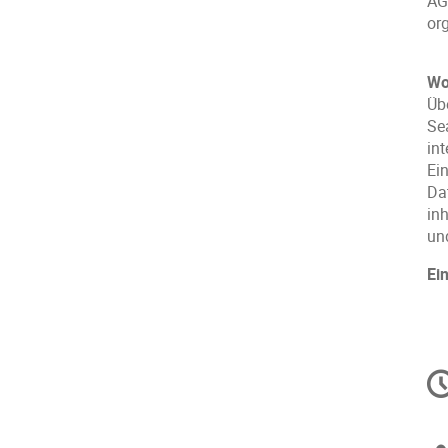
AG
or
Wo
Üb
Se
int
Ei
Da
in
un
Ei
C
in