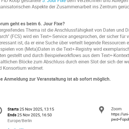
 FID Koop gestaltete
5. Jour Fixe
dem Verzeichnen und Ablegen 
ganisatorischen Aspekte der Zusammenarbeit ins Zentrum gerüc
rum geht es beim 6. Jour Fixe?
ergreifendes Thema ist die Anschlussfähigkeit von Daten und Di
arch" (FCS) wird ein Text+-Service angesprochen, der sicher für 
eressant ist, da er eine Suche über verteilt liegende Ressourcen
nspielen von (Meta)Daten in die Text+-Registry wird exemplarisc
ten gestellt und durch Beispielworkflows aus dem Text+-Kontext 
haltlichen Blöcke zum Abschluss durch einen Slot der sich der w
d Konsortium widmet.
ne Anmeldung zur Veranstaltung ist ab sofort möglich.
onference
Zoom
Locat
Starts
25 Nov 2025, 13:15
Date/Time
formation
https://un
Ends
25 Nov 2025, 16:50
pwd=Fopo
All
Europe/Berlin
times