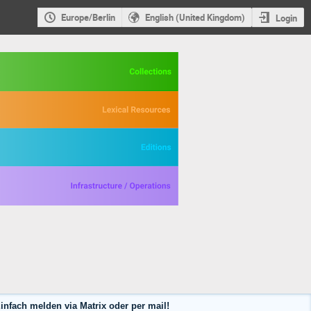
Europe/Berlin
English (United Kingdom)
Login
nfach melden via Matrix oder per mail!