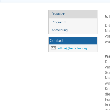
Event
Überblick
6. 
menu
Programm
Di
Anmeldung
Na
vo
Contact
wu
office@text-plus.org
Wa
Di
ve
Se
Na
wi
Kö
di
Fo
in