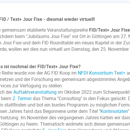
FID / Text+ Jour Fixe - diesmal wieder virtuell!
e gemeinsam etablierte Veranstaltungsreihe
FID/Text+ Jour Fixe
chdem beim "Jubiläums Jour Fixe" vor Ort in Göttingen am 27.
n Jour Fixe und dem FID Roundtable ein neues Kapitel in der 
rde, wollen wir dies nun virtuell am Dienstag, den 25. November
s ist nochmal der FID/Text+ Jour Fixe?
e Reihe wurde von der AG FID Koop im
NFDI Konsortium Text+
an
rnetzen und der Forschung ein gemeinsam abgestimmtes Angebo
rvices zur Verfügung zu stellen.
ch der
Auftaktveranstaltung
im Oktober 2022 zum Schwerpunkt
r beim
2. Termin
das Thema "Consulting" in den Fokus gerückt. 
ln stattfinden und bot ein buntes Programm zu möglichen Form
esen Jahres fand das Begonnene unter dem Titel "
Kontinuitäten
"
rtsetzung. Im November des vergangenen Jahres hatten wir dann
 Göttingen zu feiern. Thematisch widmete sich dieser gemeinsam 