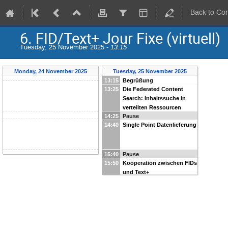
Back to Co
6. FID/Text+ Jour Fixe (virtuell)
Tuesday, 25 November 2025 -
13:15
Monday, 24 November 2025
Tuesday, 25 November 2025
13:15
Begrüßung
13:25
Die Federated Content
Search: Inhaltssuche in
verteilten Ressourcen
14:25
Pause
14:40
Single Point Datenlieferung
15:40
Pause
15:50
Kooperation zwischen FIDs
und Text+