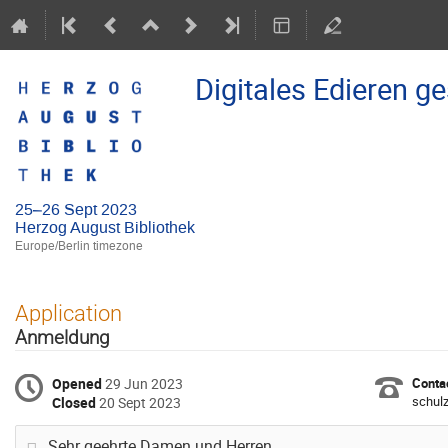
Digitales Edieren g
25–26 Sept 2023
Herzog August Bibliothek
Europe/Berlin timezone
Application
Anmeldung
Opened
29 Jun 2023
Contac
schul
Closed
20 Sept 2023
Sehr geehrte Damen und Herren,