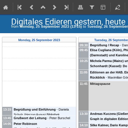
Digitales Edieren gestern, heut
from
Monday, 25 September 2023 (13:15)
to
Tuesday, 26 September 
Monday, 25 September 2023
Tuesday, 26 Septembe
09:30
Begrüßung / Recap
-
Dani
09:45
Elisa Cugliana (Köln), Ph
(
Herzog August Bibliothek W
(Darmstadt) und Karolin
Marcus Baumgarten
(
HAB
)
(Berlin): Die Lücke im C
Schaßan
(
Herzog August Bi
10:25
Michela Parma (Mainz) u
die Rezeption (digitaler)
Wolfenbüttel
)
Schonhardt (Kassel): Do
beginnt
do it well – Vier Prinzipie
11:05
Editionen an der HAB. Ei
Editionspraxis im Spann
Rückblick
-
Maximilian Gö
zwischen fachlichen Sta
Iglesia
11:45
Mittagspause
technischer Innovation
13:15
Begrüßung und Einführung
-
Daniela
13:30
Andreas Kuczera (Gießen)
Schulz
(
Herzog August Bibliothek
13:45
Grußwort der Leitung
-
Peter Burschel
Graph in digitalen Editi
Wolfenbüttel
)
Marcus Baumgarten
(
HAB
)
(
HAB
)
14:05
Peter Robinson
Torsten Schaßan
(
Herzog August Bibliothek
14:10
Silke Kalmer, Dario Kamp