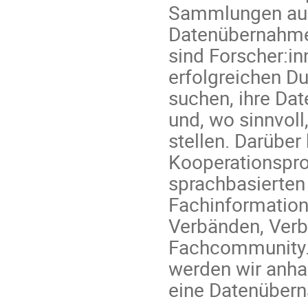
Sammlungen aus
Datenübernahme
sind Forscher:in
erfolgreichen D
suchen, ihre Dat
und, wo sinnvol
stellen. Darüber
Kooperationsproj
sprachbasierte
Fachinformation
Verbänden, Ver
Fachcommunity. 
werden wir anhan
eine Datenüberna