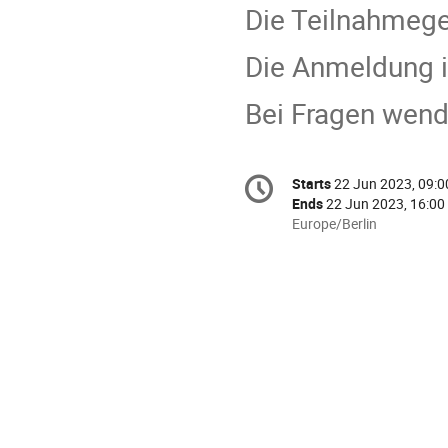
Die Teilnahmege
Die Anmeldung is
Bei Fragen wende
Conference
Starts
22 Jun 2023, 09:0
Date/Time
information
Ends
22 Jun 2023, 16:00
All
Europe/Berlin
times
are
in
Europe/Berlin