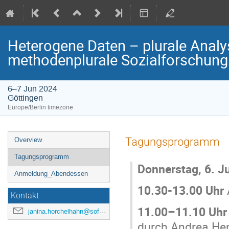
Heterogene Daten – plurale Analy
methodenplurale Sozialforschung
6–7 Jun 2024
Göttingen
Europe/Berlin timezone
Event
Tagungsprogramm
Overview
menu
Tagungsprogramm
Donnerstag, 6. J
Anmeldung_Abendessen
10.30-13.00 Uhr
Kontakt
11.00–11.10 Uhr
janina.horchelhahn@sofi.uni-goettingen.de
durch Andrea Hen