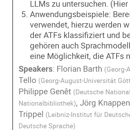
LLMs zu untersuchen. (Hier
Anwendungsbeispiele: Berei
verwendet, hierzu werden wi
der ATFs klassifiziert und
gehören auch Sprachmodelle 
eine Möglichkeit, die ATFs 
Speakers
:
Florian Barth
(
Georg-A
Tello
(
Georg-August-Universität Göt
Philippe Genêt
(
Deutsche National
,
Jörg Knappe
Nationalbibliothek
)
Trippel
(
Leibniz-Institut für Deutsc
Deutsche Sprache
)