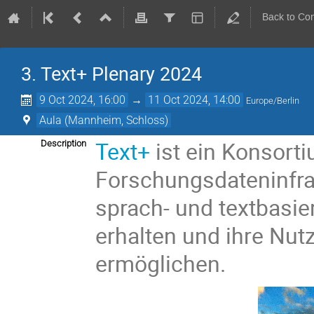
Back to Co
3. Text+ Plenary 2024
9 Oct 2024, 16:00
→
11 Oct 2024, 14:00
Europe/Berlin
Aula (Mannheim, Schloss)
Text+
ist ein Konsort
Description
Forschungsdateninfras
sprach- und textbasie
erhalten und ihre Nut
ermöglichen.