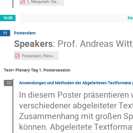
L. Manjunath: Steering LLMs with Sparse Autoencoders - A Path Towards More Explainable and Safer AI
Ka
16:00
Posterslam
11
Speakers
:
Prof.
Andreas Witt
Posterslam_Plenary_2024.pdf
Text+ Plenary Tag 1: Postersession
Anwendungen und Methoden der Abgeleiteten Textformate 
12
In diesem Poster präsentieren
verschiedener abgeleiteter Te
Zusammenhang mit großen Spr
können. Abgeleitete Textforma