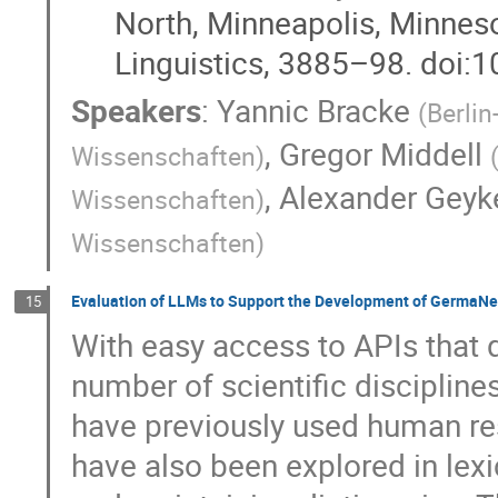
North, Minneapolis, Minnes
Linguistics, 3885–98. doi
Speakers
:
Yannic Bracke
(
Berli
,
Gregor Middell
Wissenschaften
)
,
Alexander Geyk
Wissenschaften
)
Wissenschaften
)
Evaluation of LLMs to Support the Development of GermaNe
15
With easy access to APIs that
number of scientific disciplines
have previously used human res
have also been explored in lex