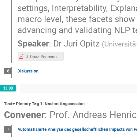
settings, Interpretability, Expl
macro level, these facets show h
advancing and validating NLP t
Speaker
:
Dr
Juri Opitz
(
Universitä
J. Opitz: Partners in Understanding: How NLP RELIES on Linguistics
Diskussion
6
13:00
Text+ Plenary Tag 1: Nachmittagssession
Convener
:
Prof.
Andreas Henri
Automatisierte Analyse des gesellschaftlichen Impacts von 
7