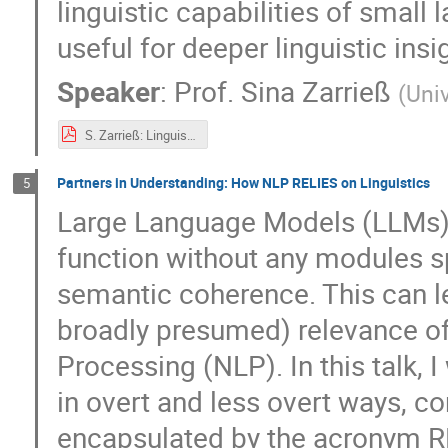
linguistic capabilities of sma
useful for deeper linguistic ins
Speaker
:
Prof.
Sina Zarrieß
(
Univ
S. Zarrieß: Linguistic investigations into large and small language models
Partners in Understanding: How NLP RELIES on Linguistics
5
Large Language Models (LLMs) a
function without any modules s
semantic coherence. This can l
broadly presumed) relevance of 
Processing (NLP). In this talk, I
in overt and less overt ways, con
encapsulated by the acronym R