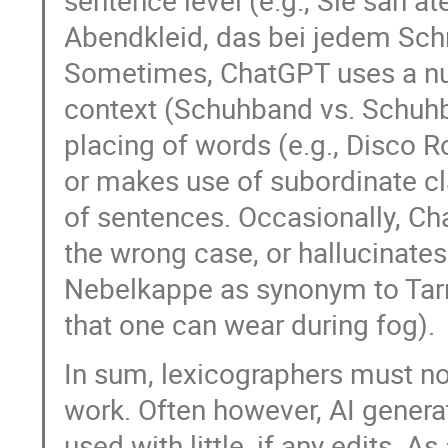
sentence level (e.g., Sie sah 
Abendkleid, das bei jedem Schri
Sometimes, ChatGPT uses a nu
context (Schuhband vs. Schuhbä
placing of words (e.g., Disco Ro
or makes use of subordinate cla
of sentences. Occasionally, Ch
the wrong case, or hallucinates
Nebelkappe as synonym to Tarnk
that one can wear during fog).
In sum, lexicographers must not
work. Often however, AI generat
used with little, if any edits. 