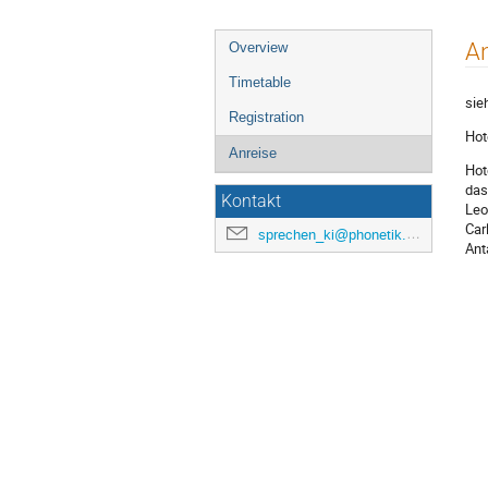
Event
An
Overview
menu
Timetable
sie
Registration
Hot
Anreise
Hot
das
Kontakt
Leo
Car
sprechen_ki@phonetik.uni-muenchen.de
Ant