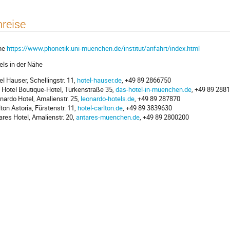
reise
he
https://www.phonetik.uni-muenchen.de/institut/anfahrt/index.html
els in der Nähe
el Hauser, Schellingstr. 11,
hotel-hauser.de
, +49 89 2866750
 Hotel Boutique-Hotel, Türkenstraße 35,
das-hotel-in-muenchen.de
, +49 89 288
nardo Hotel, Amalienstr. 25,
leonardo-hotels.de
, +49 89 287870
lton Astoria, Fürstenstr. 11,
hotel-carlton.de
, +49 89 3839630
ares Hotel, Amalienstr. 20,
antares-muenchen.de
, +49 89 2800200