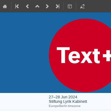
27–28 Jun 2024
Stiftung Lyrik Kabinett
Europe/Berlin timezone