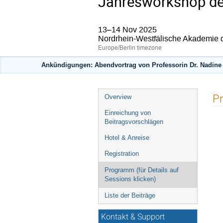
Jahresworkshop der
13–14 Nov 2025
Nordrhein-Westfälische Akademie 
Europe/Berlin timezone
Ankündigungen: Abendvortrag von Professorin Dr. Nadine O
Event
Pr
Overview
menu
Einreichung von
Beitragsvorschlägen
Hotel & Anreise
Registration
Programm (für Details auf
Sessions klicken)
Liste der Beiträge
Kontakt & Support