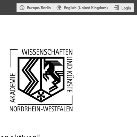
Europe/Berlin
English (United Kingdom)
Login