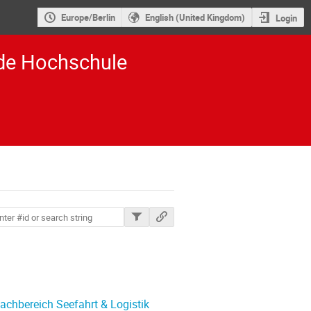
Europe/Berlin
English (United Kingdom)
Login
ade Hochschule
ions
chbereich Seefahrt & Logistik