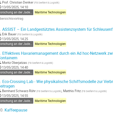
Prof.
Christian Denker
(
FB Seefahrt & Logistik
)
13/05/2025, 14:10
Forschung an der Jade Hochschule
Maritime Technologien
bersichtsvortrag
o
.
ASSIST – Ein Landgestütztes Assistenzsystem für Schleusenf
o
Erik Bauer
(
FB Seefahrt & Logistik
)
ontribution
13/05/2025, 14:25
age
Forschung an der Jade Hochschule
Maritime Technologien
.
Effektives Havariemanagement durch ein Ad hoc-Netzwerk zwi
ontainern
Moritz Oberjatzas
(
FB Seefahrt & Logistik
)
13/05/2025, 14:40
Forschung an der Jade Hochschule
Maritime Technologien
.
Eco-Crossing Lab - Wie physikalische Schiffsmodelle zur Verb
eitragen
Bernhard Schwarz-Röhr
,
Matthis Fritz
(
FB Seefahrt & Logistik
)
(
FB Seefahrt & Logistik
)
13/05/2025, 14:55
Forschung an der Jade Hochschule
Maritime Technologien
0.
Kaffeepause