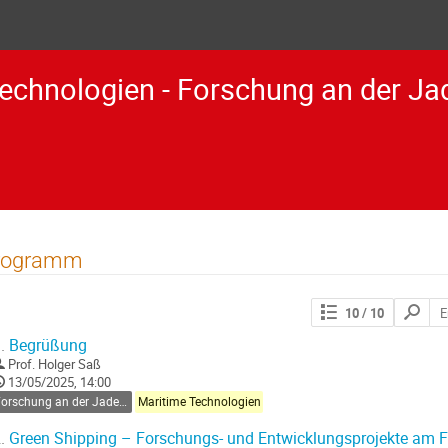
echnologien - Forschung an der J
rogramm
Search
10
/ 10
contribut
.
Begrüßung
Prof.
Holger Saß
13/05/2025, 14:00
Forschung an der Jade Hochschule
Maritime Technologien
.
Green Shipping – Forschungs- und Entwicklungsprojekte am Fa