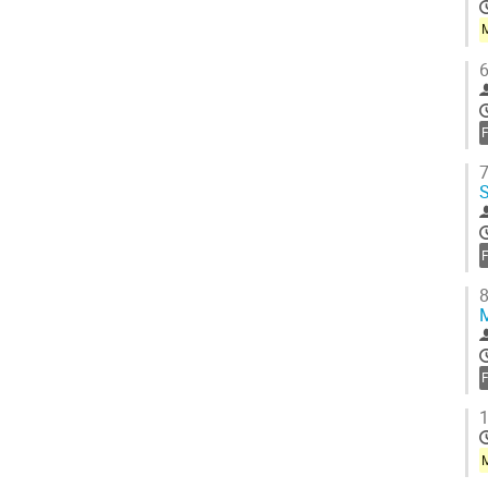
6
7
8
M
1