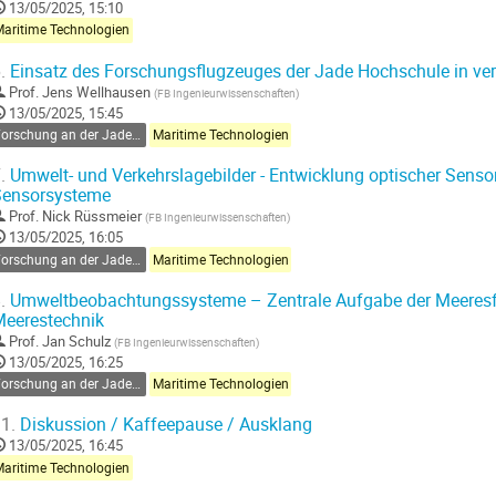
13/05/2025, 15:10
Maritime Technologien
.
Einsatz des Forschungsflugzeuges der Jade Hochschule in ve
Prof.
Jens Wellhausen
(
FB Ingenieurwissenschaften
)
13/05/2025, 15:45
Forschung an der Jade Hochschule
Maritime Technologien
.
Umwelt- und Verkehrslagebilder - Entwicklung optischer Senso
Sensorsysteme
Prof.
Nick Rüssmeier
(
FB Ingenieurwissenschaften
)
13/05/2025, 16:05
Forschung an der Jade Hochschule
Maritime Technologien
.
Umweltbeobachtungssysteme – Zentrale Aufgabe der Meeresf
eerestechnik
Prof.
Jan Schulz
(
FB Ingenieurwissenschaften
)
13/05/2025, 16:25
Forschung an der Jade Hochschule
Maritime Technologien
1.
Diskussion / Kaffeepause / Ausklang
13/05/2025, 16:45
Maritime Technologien