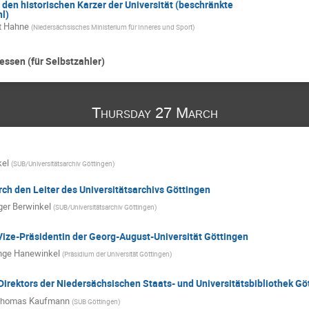
den historischen Karzer der Universität (beschränkte
l)
t Hahne
(
Niedersächsisches Ministerium für Inneres und Sport
)
ssen (für Selbstzahler)
Thursday 27 March
kel
(
SUB/Universitätsarchiv Göttingen
)
ch den Leiter des Universitätsarchivs Göttingen
ger Berwinkel
(
SUB/Universitätsarchiv Göttingen
)
Vize-Präsidentin der Georg-August-Universität Göttingen
nge Hanewinkel
(
Präsidium der Universität Göttingen
)
irektors der Niedersächsischen Staats- und Universitätsbibliothek Gö
homas Kaufmann
(
SUB Göttingen
)