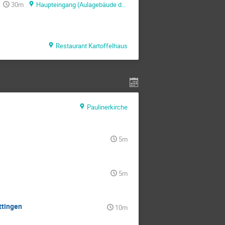
30m
Haupteingang (Aulagebäude der Universität Göttingen)
Restaurant Kartoffelhaus
Paulinerkirche
5m
5m
ttingen
10m