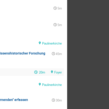
5m
5m
Paulinerkirche
issenshistorischer Forschung
45m
20m
Foyer
Paulinerkirche
ernenden" erfassen
30m