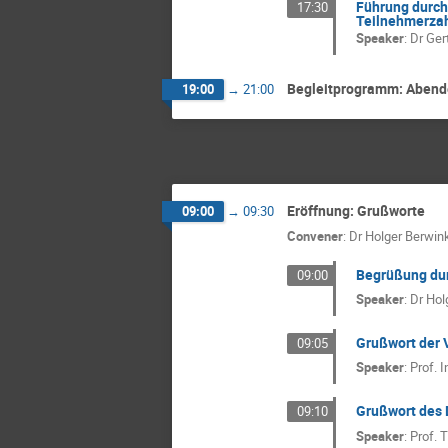
Führung durch 
17:30
Teilnehmerzah
Speaker
:
Dr
Ger
Begleitprogramm: Abende
19:00
→
21:00
Eröffnung: Grußworte
09:00
→
09:30
Convener
:
Dr
Holger Berwin
Begrüßung dur
09:00
Speaker
:
Dr
Hol
Grußwort der 
09:05
Speaker
:
Prof.
I
Grußwort des D
09:10
Speaker
:
Prof.
T