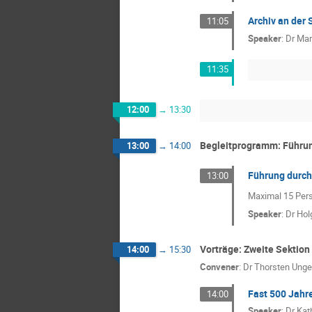
Archiv an der 
11:05
Speaker
:
Dr
Mar
11:35
12:00
→
13:30
Begleitprogramm: Führu
13:00
→
14:00
Führung durch 
13:00
Maximal 15 Per
Speaker
:
Dr
Hol
Vorträge: Zweite Sektion
14:00
→
15:30
Convener
:
Dr
Thorsten Unge
Fast 500 Jahre
14:00
Speaker
:
Dr
Kat