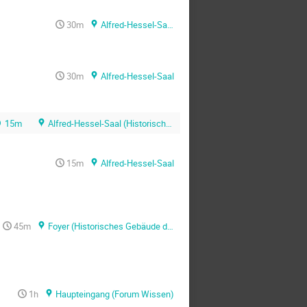
30m
Alfred-Hessel-Saal
30m
Alfred-Hessel-Saal
15m
Alfred-Hessel-Saal (Historisches Gebäude der SUB Göttingen)
15m
Alfred-Hessel-Saal
45m
Foyer (Historisches Gebäude der SUB Göttingen)
1h
Haupteingang (Forum Wissen)