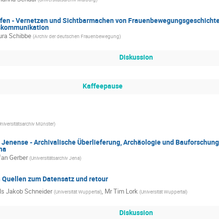
fen - Vernetzen und Sichtbarmachen von Frauenbewegungsgeschichte 
skommunikation
ura Schibbe
(
Archiv der deutschen Frauenbewegung
)
Diskussion
Kaffeepause
niversitätsarchiv Münster
)
 Jenense - Archivalische Überlieferung, Archäologie und Bauforschun
na
fan Gerber
(
Universitätsarchiv Jena
)
 Quellen zum Datensatz und retour
ls Jakob Schneider
,
Mr
Tim Lork
(
Universität Wuppertal
)
(
Universität Wuppertal
)
Diskussion