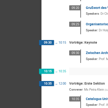
Grußwort des 
09:20
Speakers
:
Dr
Ch
Organisatoris
09:25
Speaker
:
Dr
Hol
Vorträge: Keynote
09:30
→
10:15
Zwischen Arch
09:30
Speaker
:
Prof.
M
10:15
→
10:35
Vorträge: Erste Sektion
10:35
→
12:00
Convener
:
Ms
Petra Klein
(
U
Catalogus Univ
10:35
Speaker
:
Prof.
A