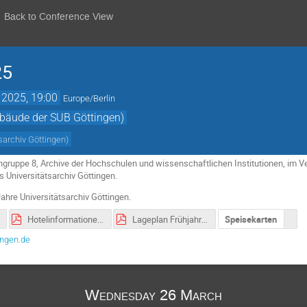
Back to Conference View
25
 2025, 19:00
Europe/Berlin
ebäude der SUB Göttingen)
sarchiv Göttingen
)
gruppe 8, Archive der Hochschulen und wissenschaftlichen Institutionen, im V
s Universitätsarchiv Göttingen.
ahre Universitätsarchiv Göttingen.
Hotelinformationen Frühjahrstagung 2025.pdf
Lageplan Frühjahrstagung 2025.pdf
Speisekarten
ingen.de
Wednesday 26 March