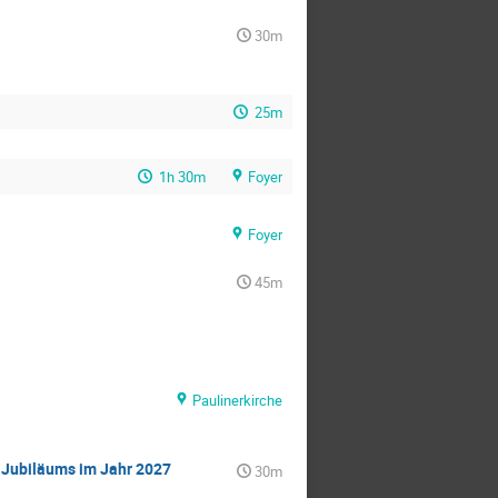
30m
25m
1h 30m
Foyer
Foyer
45m
Paulinerkirche
s Jubiläums im Jahr 2027
30m