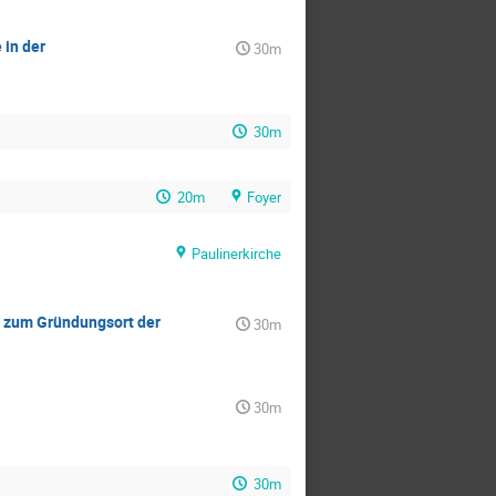
in der
30m
30m
20m
Foyer
Paulinerkirche
g zum Gründungsort der
30m
30m
30m