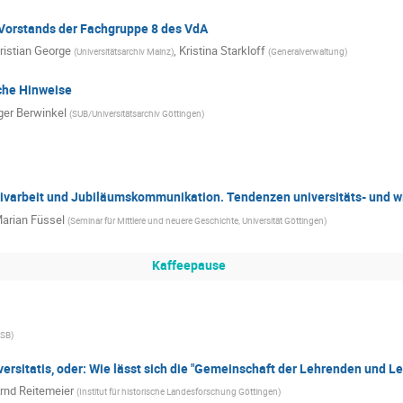
Vorstands der Fachgruppe 8 des VdA
ristian George
,
Kristina Starkloff
(
Universitätsarchiv Mainz
)
(
Generalverwaltung
)
che Hinweise
ger Berwinkel
(
SUB/Universitätsarchiv Göttingen
)
ivarbeit und Jubiläumskommunikation. Tendenzen universitäts- und w
arian Füssel
(
Seminar für Mittlere und neuere Geschichte, Universität Göttingen
)
Kaffeepause
LSB
)
ersitatis, oder: Wie lässt sich die "Gemeinschaft der Lehrenden und L
rnd Reitemeier
(
Institut für historische Landesforschung Göttingen
)