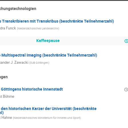
schungstechnologien
 Transkribieren mit Transkribus (beschränkte Teilnehmerzahl)
dra Funck
(
Niedersächsisches Landesarchiv
)
Kaffeepause
o Multispectral Imaging (beschränkte Teilnehmerzahl)
xander J. Zawacki
(
SUB Göttingen
)
ngen
 Göttingens historische Innenstadt
st Böhme
den historischen Karzer der Universität (beschränkte
l)
t Hahne
(
Niedersächsisches Ministerium für Inneres und Sport
)