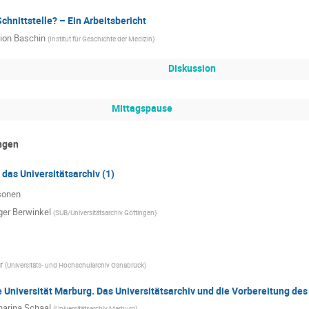
Schnittstelle? – Ein Arbeitsbericht
ion Baschin
(
Institut für Geschichte der Medizin
)
Diskussion
Mittagspause
ngen
das Universitätsarchiv (1)
sonen
ger Berwinkel
(
SUB/Universitätsarchiv Göttingen
)
r
(
Universitäts- und Hochschularchiv Osnabrück
)
 Universität Marburg. Das Universitätsarchiv und die Vorbereitung de
harina Schaal
(
Universitätsarchiv Marburg
)