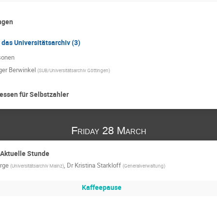
ngen
das Universitätsarchiv (3)
sonen
ger Berwinkel
(
SUB/Universitätsarchiv Göttingen
)
ssen für Selbstzahler
Friday 28 March
Aktuelle Stunde
orge
,
Dr
Kristina Starkloff
(
Universitätsarchiv Mainz
)
(
Generalverwaltung
)
Kaffeepause