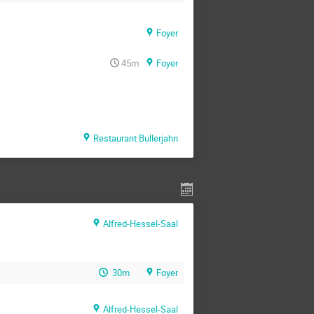
Foyer
45m
Foyer
Restaurant Bullerjahn
Alfred-Hessel-Saal
30m
Foyer
Alfred-Hessel-Saal