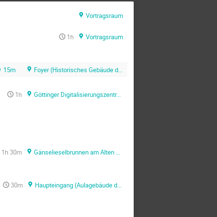
Vortragsraum
1h
Vortragsraum
15m
Foyer (Historisches Gebäude der SUB)
1h
Göttinger Digitalisierungszentrum (Historisches Gebäude der SUB)
1h 30m
Gänselieselbrunnen am Alten Rathaus
30m
Haupteingang (Aulagebäude der Universität Göttingen)