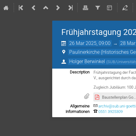
Frühjahrstagung 20
26 Mar 2025, 09:00
→
28 Mar
Paulinerkirche (Historisches G
Holger Berwinkel
(
SUB/Universität
Frühjahrstagung der Fach
Description
V., ausgerichtet durch da
Zugleich Jubiläum: 100 J
Baustellenplan Goethe-Allee.pdf
Allgemeine
archiv@sub.uni-goett
Informationen
0551 3925309