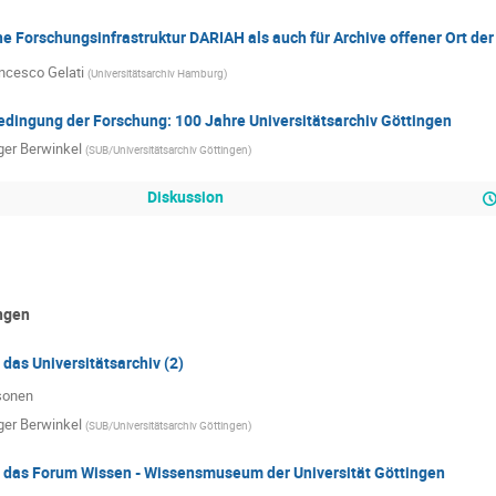
e Forschungsinfrastruktur DARIAH als auch für Archive offener Ort der
ncesco Gelati
(
Universitätsarchiv Hamburg
)
edingung der Forschung: 100 Jahre Universitätsarchiv Göttingen
ger Berwinkel
(
SUB/Universitätsarchiv Göttingen
)
Diskussion
ngen
das Universitätsarchiv (2)
sonen
ger Berwinkel
(
SUB/Universitätsarchiv Göttingen
)
 das Forum Wissen - Wissensmuseum der Universität Göttingen