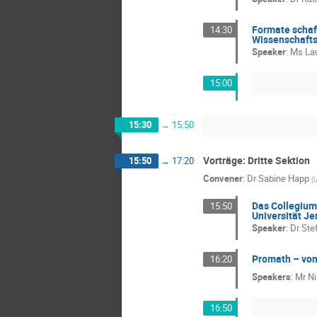
Formate schaf
14:30
Wissenschaft
Speaker
:
Ms
La
15:00
15:30
→
15:50
Vorträge: Dritte Sektion
15:50
→
17:20
Convener
:
Dr
Sabine Happ
(
U
Das Collegium
15:50
Universität Je
Speaker
:
Dr
Ste
Promath – von
16:20
Speakers
:
Mr
Ni
16:50