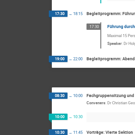
Begleitprogramm: Führu
17:30
→
18:15
Führung durch 
17:30
Maximal 15 Per
Speaker
:
Dr
Hol
Begleitprogramm: Abende
19:00
→
22:00
Fachgruppensitzung und 
08:30
→
10:00
Conveners
:
Dr
Christian Ge
10:00
→
10:30
Vorträge: Vierte Sektion
10:30
→
11:45