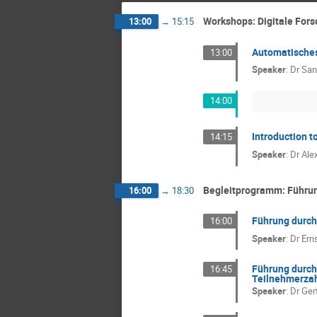
Workshops: Digitale For
13:00
→
15:15
Automatisches
13:00
Speaker
:
Dr
San
14:00
Introduction t
14:15
Speaker
:
Dr
Ale
Begleitprogramm: Führu
16:00
→
18:30
Führung durch
16:00
Speaker
:
Dr
Ern
Führung durch 
16:45
Teilnehmerzah
Speaker
:
Dr
Ger