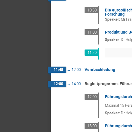
Die europäisch
10:30
Forschung
Speaker
:
Mr
Fra
Produkt und B
11:00
Speaker
:
Dr
Hol
11:30
Verabschiedung
11:45
→
12:00
Begleitprogramm: Führu
12:00
→
14:00
Führung durch 
12:00
Maximal 15 Per
Speaker
:
Dr
Hol
Führung durch
13:00