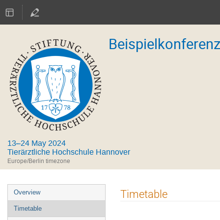
Beispielkonferen
13–24 May 2024
Tierärztliche Hochschule Hannover
Europe/Berlin timezone
Event
Timetable
Overview
menu
Timetable