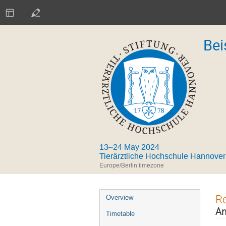
Bei
13–24 May 2024
Tierärztliche Hochschule Hannover
Europe/Berlin timezone
Event
Re
Overview
menu
A
Timetable