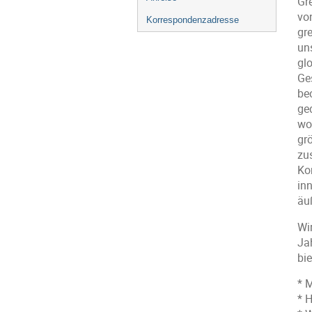
Gr
vo
Korrespondenzadresse
gr
un
gl
Ge
be
ge
wol
gr
zu
Ko
in
äu
Wi
Ja
bi
* 
* 