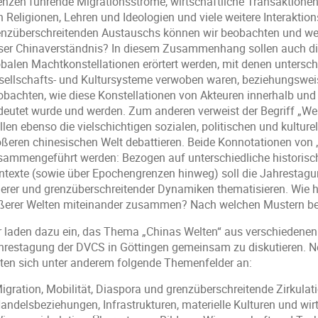
enzen führende Migrationsströme, wirtschaftliche Transaktionen,
n Religionen, Lehren und Ideologien und viele weitere Interakti
enzüberschreitenden Austauschs können wir beobachten und wel
ser Chinaverständnis? In diesem Zusammenhang sollen auch di
obalen Machtkonstellationen erörtert werden, mit denen unterschi
sellschafts- und Kultursysteme verwoben waren, beziehungsweis
obachten, wie diese Konstellationen von Akteuren innerhalb un
deutet wurde und werden. Zum anderen verweist der Begriff „Wel
len ebenso die vielschichtigen sozialen, politischen und kulture
ößeren chinesischen Welt debattieren. Beide Konnotationen von „
sammengeführt werden: Bezogen auf unterschiedliche historis
ntexte (sowie über Epochengrenzen hinweg) soll die Jahrestag
nerer und grenzüberschreitender Dynamiken thematisieren. Wie 
ßerer Welten miteinander zusammen? Nach welchen Mustern bed
r laden dazu ein, das Thema „Chinas Welten“ aus verschiedenen 
hrestagung der DVCS in Göttingen gemeinsam zu diskutieren. N
eten sich unter anderem folgende Themenfelder an:
Migration, Mobilität, Diaspora und grenzüberschreitende Zirkulat
Handelsbeziehungen, Infrastrukturen, materielle Kulturen und wir