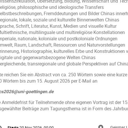
Wissenszirkulation, Übersetzung, Bildung, Wissenschaft und Tech
Religiöse, philosophische und ideologische Transfers
Selbstbeschreibungen, Fremddeutungen und Bilder Chinas inner
egionale, lokale, soziale und kulturelle Binnenwelten Chinas
prache, Schrift, Literatur, Kunst, Medien und visuelle Kultur
ultiethnische, multilinguale und multireligiöse Konstellationen
Imperiale, nationale, koloniale und postkoloniale Ordnungen
Umwelt, Raum, Landschaft, Ressourcen und Naturvorstellungen
Erinnerung, Historiographie, kulturelles Erbe und Konstruktionen
Digitale und gegenwartsbezogene Welten Chinas
Vergleichende, transregionale und globale Perspektiven auf Chin
tte reichen Sie ein Abstract von ca. 250 Wörtern sowie eine kurz
0 Wörtern bis zum 15. August 2026 per E-Mail an
cs2026@uni-goettingen.de
e Anmeldefrist für Teilnehmende ohne eigenen Vortrag ist der 15
sgewählter Beiträge zum Tagungsthema ist in Form des Jahrbu
onference
Geismar L
Starts
20 Nov 2026, 00:00