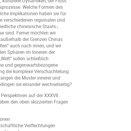
 kulturelle Dynamiken, der Fluss
onsprozesse. Welche Formen des
che Implikationen haben sie für
e verschiedenen regionalen und
edliche chinesische Staats-,
e sind. Ferner möchten wir
d außerhalb der Grenzen Chinas
ten“ auch nach innen, und wir
llen Sphären im Inneren der
Welt“ sollen schließlich
che und gegenwartsbezogene
ung die komplexe Verschachtelung
hängen die Muster innerer und
ingen sie einander wechselseitig?
Perspektiven auf der XXXVII.
eben den oben skizzierten Fragen
ionen
tschaftliche Verflechtungen