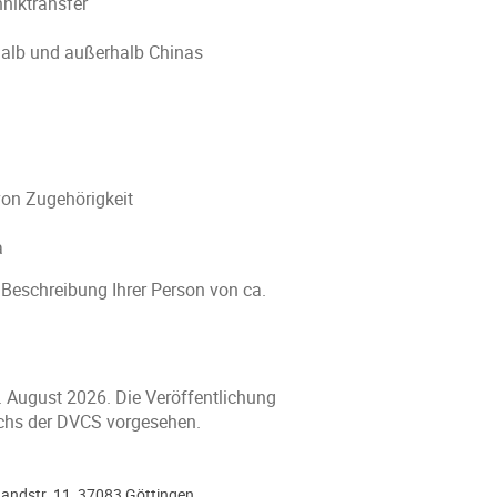
niktransfer
halb und außerhalb Chinas
 von Zugehörigkeit
a
e Beschreibung Ihrer Person von ca.
. August 2026. Die Veröffentlichung
chs der DVCS vorgesehen.
andstr. 11, 37083 Göttingen