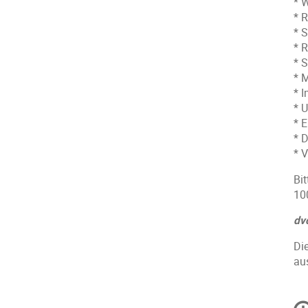
* 
* 
* 
* R
* S
* M
* 
* 
* 
* 
* 
Bi
10
dv
Di
au
C