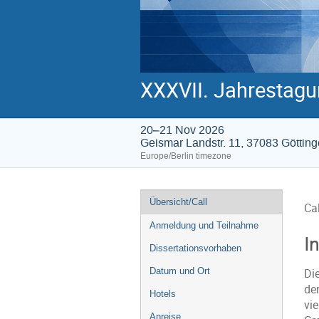
XXXVII. Jahrestagu
20–21 Nov 2026
Geismar Landstr. 11, 37083 Göttin
Europe/Berlin timezone
Event
Übersicht/Call
Cal
menu
Anmeldung und Teilnahme
I
Dissertationsvorhaben
Datum und Ort
Di
de
Hotels
vi
Anreise