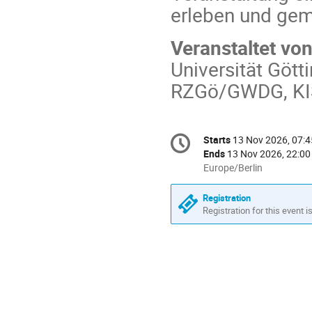
erleben und gem
Veranstaltet von
Universität Göt
RZGö/GWDG, KI
Conference
Starts
13 Nov 2026, 07:4
Date/Time
information
Ends
13 Nov 2026, 22:00
All
Europe/Berlin
times
are
Registration
in
Registration for this event i
Europe/Berlin