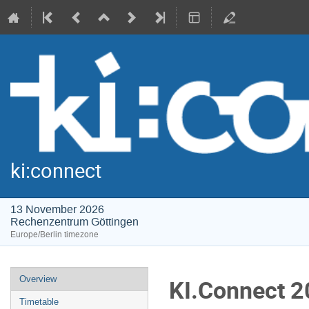
ki:connect
13 November 2026
Rechenzentrum Göttingen
Europe/Berlin timezone
Event
Overview
KI.Connect 
menu
Timetable