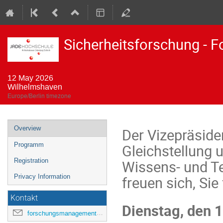
Sicherheitsforschung - 
12 May 2026
Wilhelmshaven
Europe/Berlin timezone
Event
Overview
Der Vizepräside
menu
Programm
Gleichstellung 
Registration
Wissens- und T
Privacy Information
freuen sich, Sie
Kontakt
Dienstag, den 1
forschungsmanagement@jade-hs.de