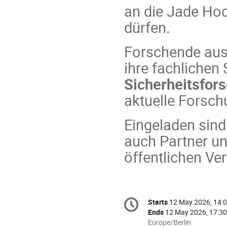
an die Jade Ho
dürfen.
Forschende aus
ihre fachlichen
Sicherheitsfor
aktuelle Forsch
Eingeladen sind
auch Partner un
öffentlichen Ve
Conference
Starts
12 May 2026, 14:
Date/Time
information
Ends
12 May 2026, 17:30
All
Europe/Berlin