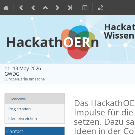
Hackat
Wissen
11–13 May 2026
GWDG
Europe/Berlin timezone
Event
Overview
Das HackathOERn
menu
Registration
Impulse für die
setzen. Dazu s
Idee einreichen
Ideen in der C
Contact