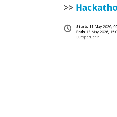
>>
Hackatho
Conference
Date/Time
Starts
11 May 2026, 09
information
Ends
13 May 2026, 15:
All
Europe/Berlin
times
are
in
Europe/Berlin