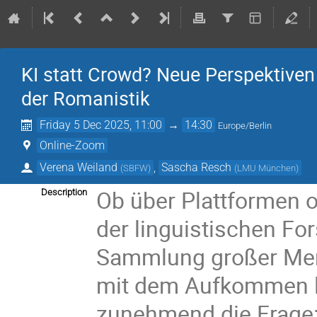
KI statt Crowd? Neue Perspektiven
der Romanistik
Friday 5 Dec 2025, 11:00
→
14:30
Europe/Berlin
Online-Zoom
Verena Weiland
,
Sascha Resch
(
SBFW
)
(
LMU München
)
Ob über Plattformen 
Description
der linguistischen Fo
Sammlung großer Meng
mit dem Aufkommen lei
zunehmend die Frage