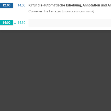
KI für die automatische Erhebung, Annotation und A
12:00
→
14:00
Convener
:
Iris Ferrazzo
(
Universität Bonn, Romanistik
)
14:00
→
14:30