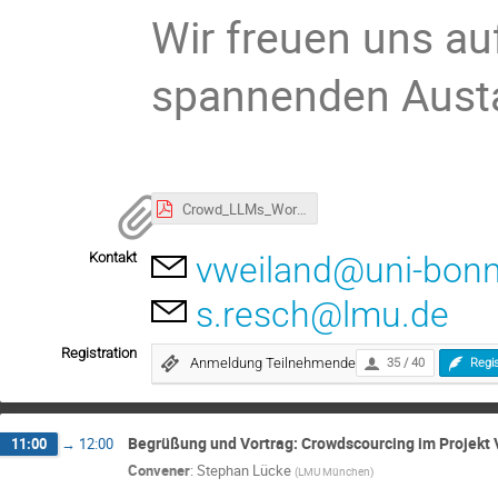
Wir freuen uns au
spannenden Aust
Crowd_LLMs_Workshop_AGDigitaleRomanistik.pdf
Kontakt
vweiland@uni-bonn
s.resch@lmu.de
Registration
Anmeldung Teilnehmende
35 / 40
Regi
Begrüßung und Vortrag: Crowdscourcing im Projekt
11:00
→
12:00
Convener
:
Stephan Lücke
(
LMU München
)