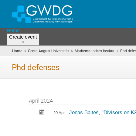
Home
Create event
»
»
»
Home
Georg-August-Universität
Mathematisches Institut
Phd defe
Phd defenses
April 2024
Jonas Baltes, "Divisors on K
29 Apr