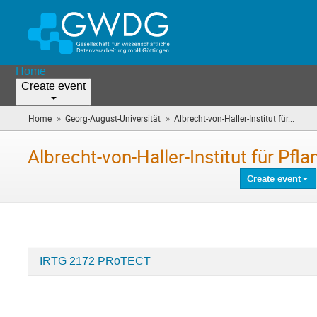
Home
Create event
»
»
Home
Georg-August-Universität
Albrecht-von-Haller-Institut für...
(you
are
here)
Albrecht-von-Haller-Institut für Pf
Create event
IRTG 2172 PRoTECT
Categories
in
Albrecht-