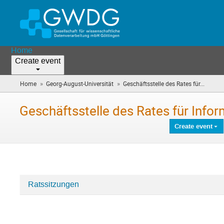
Home
Create event
»
»
Home
Georg-August-Universität
Geschäftsstelle des Rates für...
(you
are
here)
Geschäftsstelle des Rates für Inform
Create event
Ratssitzungen
Categories
in
Geschäftsstelle