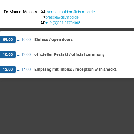
Dr. Manuel Maidorn
manuel.maidorn@ds.mpg.de
presse@ds.mpg.de
+49 (0)551 5176-668
Einlass / open doors
09:00
→
10:00
offizieller Festakt / official ceremony
10:00
→
12:00
Empfang mit Imbiss / reception with snacks
12:00
→
14:00