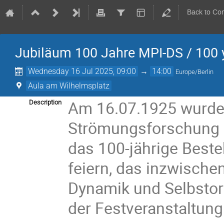
Back to Co
Jubiläum 100 Jahre MPI-DS / 100 
Wednesday 16 Jul 2025, 09:00
→
14:00
Europe/Berlin
Aula am Wilhelmsplatz
Am 16.07.1925 wurde d
Description
Strömungsforschung er
das 100-jährige Beste
feiern, das inzwische
Dynamik und Selbstorg
der Festveranstaltung