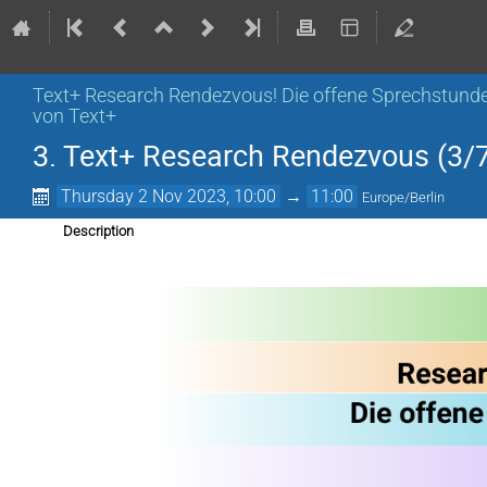
Text+ Research Rendezvous! Die offene Sprechstund
von Text+
3. Text+ Research Rendezvous (3/
Thursday 2 Nov 2023, 10:00
→
11:00
Europe/Berlin
Description