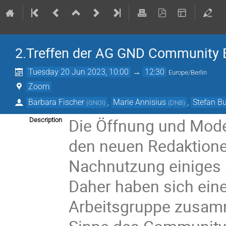
2.Treffen der AG GND Community
Tuesday 20 Jun 2023, 10:00
→
12:30
Europe/Berlin
Zoom
Barbara Fischer
,
Marie Annisius
,
Stefan 
(
GNOI
)
(
DNB
)
Die Öffnung und Mode
Description
den neuen Redaktionen
Nachnutzung einiges
Daher haben sich eine
Arbeitsgruppe zusamm