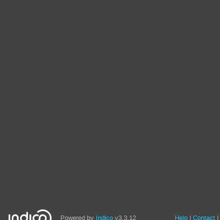
Powered by
Indico
v3.3.12
Help
Contact