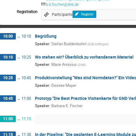
b.k.fischer@dnb.de
Registration
Participants
Register
Begrüßung
10:00
→
10:10
Speaker
:
Stefan Buddenbohm
(
SUB Göttingen
)
Wo stehen wir? Überblick zu vorhandenem Material
10:10
→
10:25
Speaker
:
Marie Annisius
(
DNB
)
Produktvorstellung "Was sind Normdaten?" Ein Vide
10:25
→
10:45
Speaker
:
Desiree Mayer
Prototyp "Die Best Practice Visitenkarte für GND V
10:45
→
11:00
Speaker
:
Barbara K. Fischer
11:00
→
11:15
In der Pipeline: "Die geplanten E-Learning Module 
11:15
→
11:30