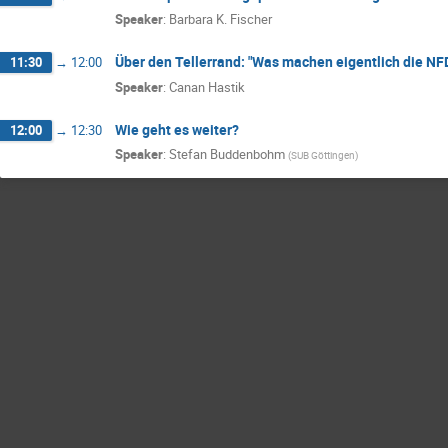
Speaker
:
Barbara K. Fischer
Über den Tellerrand: "Was machen eigentlich die NF
11:30
→
12:00
Speaker
:
Canan Hastik
Wie geht es weiter?
12:00
→
12:30
Speaker
:
Stefan Buddenbohm
(
SUB Göttingen
)