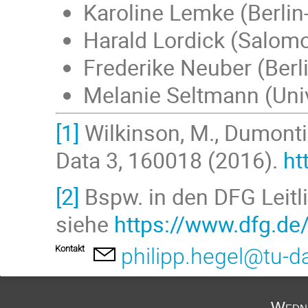
Karoline Lemke (Berli
Harald Lordick (Salomo
Frederike Neuber (Ber
Melanie Seltmann (Univ
[1]
Wilkinson, M., Dumontie
Data 3, 160018 (2016).
ht
[2]
Bspw. in den DFG Leitl
siehe
https://www.dfg.de
Kontakt
philipp.hegel@tu-d
Wedne