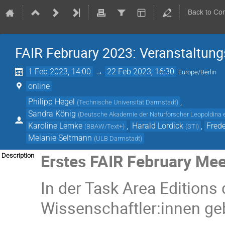
Back to Co
FAIR February 2023: Veranstaltung
1 Feb 2023, 14:00
→
22 Feb 2023, 16:30
Europe/Berlin
online
Philipp Hegel
,
(
Technische Universität Darmstadt
)
Sandra König
(
Deutsche Akademie der Naturforscher Leopoldina 
Karoline Lemke
,
Harald Lordick
,
Fred
(
BBAW/Text+
)
(
STI
)
Melanie Seltmann
(
ULB Darmstadt
)
Erstes FAIR February Meetu
Description
In der Task Area Editions
Wissenschaftler:innen geb