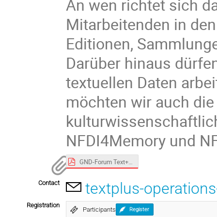
An wen richtet sich d
Mitarbeitenden in den
Editionen, Sammlunge
Darüber hinaus dürfen
textuellen Daten arbei
möchten wir auch die
kulturwissenschaftli
NFDI4Memory und NFD
GND-Forum Text+ 26.01.23.pdf
Contact
textplus-operations
Registration
Participants
Register