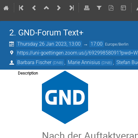
2. GND-Forum Text+
Thursday 26 Jan 2023, 13:00
→
17:00
Europe/Berlin
https://uni-goettingen.zoom.us/j/69299858091?p
Barbara Fischer
,
Marie Annisius
,
Stefan B
(
DNB
)
(
DNB
)
Description
Nach der Auftaktver