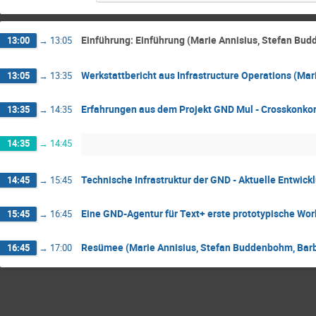
Einführung: Einführung (Marie Annisius, Stefan Bud
13:00
→
13:05
Werkstattbericht aus Infrastructure Operations (Ma
13:05
→
13:35
Erfahrungen aus dem Projekt GND Mul - Crosskonko
13:35
→
14:35
14:35
→
14:45
Technische Infrastruktur der GND - Aktuelle Entwick
14:45
→
15:45
Eine GND-Agentur für Text+ erste prototypische Wor
15:45
→
16:45
Resümee (Marie Annisius, Stefan Buddenbohm, Barb
16:45
→
17:00