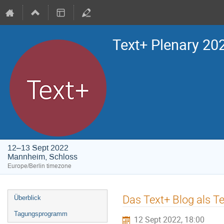
Text+ Plenary 20
12–13 Sept 2022
Mannheim, Schloss
Europe/Berlin timezone
Event
Das Text+ Blog als T
Überblick
menu
Tagungsprogramm
12 Sept 2022, 18:00