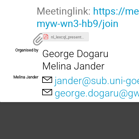
Meetinglink:
https://m
myw-wn3-hb9/join
nl_lexcql_presentation.pdf
Organised by
George Dogaru
Melina Jander
Melina Jander
jander@sub.uni-go
george.dogaru@g