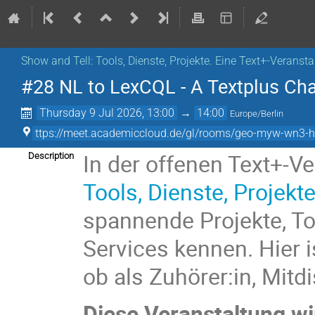
Show and Tell: Tools, Dienste, Projekte. Eine Text+-Veranst
#28 NL to LexCQL - A Textplus Cha
Thursday 9 Jul 2026, 13:00
→
14:00
Europe/Berlin
ttps://meet.academiccloud.de/gl/rooms/geo-myw-wn3-hb9
In der offenen Text+-V
Description
Tools, Dienste, Projekte
spannende Projekte, To
Services kennen. Hier 
ob als Zuhörer:in, Mitd
Diese Veranstaltung wir