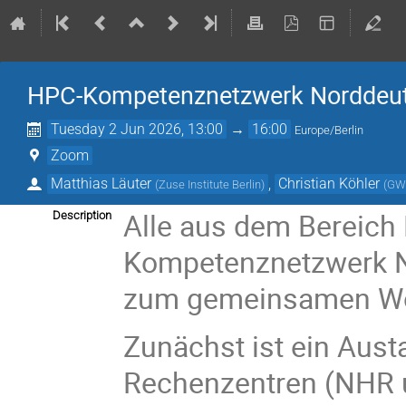
HPC-Kompetenznetzwerk Norddeuts
Tuesday 2 Jun 2026, 13:00
→
16:00
Europe/Berlin
Zoom
Matthias Läuter
,
Christian Köhler
(
Zuse Institute Berlin
)
(
GW
Alle aus dem Bereich
Description
Kompetenznetzwerk No
zum gemeinsamen Wo
Zunächst ist ein Aust
Rechenzentren (NHR u