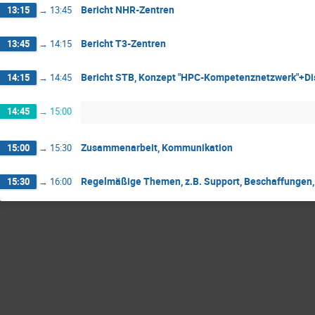
Bericht NHR-Zentren
13:15
→
13:45
Bericht T3-Zentren
13:45
→
14:15
Bericht STB, Konzept "HPC-Kompetenznetzwerk"+Di
14:15
→
14:45
14:45
→
15:00
Zusammenarbeit, Kommunikation
15:00
→
15:30
Regelmäßige Themen, z.B. Support, Beschaffungen,
15:30
→
16:00