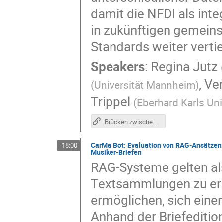
damit die NFDI als int
in zukünftigen gemei
Standards weiter vertie
Speakers
:
Regina Jutz
,
Ve
(
Universität Mannheim
)
Trippel
(
Eberhard Karls Un
Brücken zwischen Business-, Wirtschafts- und Textdaten: Zusammenarbeit von BERD und Text+ in der NFDI (Poster)
CarMa Bot: Evaluation von RAG-Ansätzen f
18:00
Musiker-Briefen
RAG-Systeme gelten als
Textsammlungen zu erle
ermöglichen, sich einen
Anhand der Briefediti