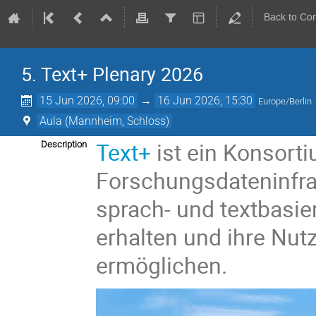
Back to Co
5. Text+ Plenary 2026
15 Jun 2026, 09:00
→
16 Jun 2026, 15:30
Europe/Berlin
Aula (Mannheim, Schloss)
Text+
ist ein Konsort
Description
Forschungsdateninfras
sprach- und textbasie
erhalten und ihre Nut
ermöglichen.