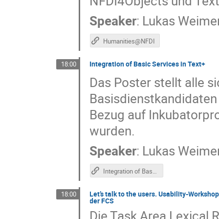
NFDI4Objects und Tex
Speaker
:
Lukas Weime
Humanities@NFDI
Integration of Basic Services in Text+
18:00
Das Poster stellt alle s
Basisdienstkandidaten
Bezug auf Inkubatorpr
wurden.
Speaker
:
Lukas Weime
Integration of Basic Services in Text+ (Poster)
Let’s talk to the users. Usability-Worksh
18:00
der FCS
Die Task Area Lexical R