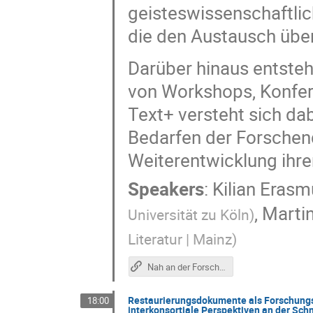
geisteswissenschaftli
die den Austausch übe
Darüber hinaus entste
von Workshops, Konfer
Text+ versteht sich dabe
Bedarfen der Forschende
Weiterentwicklung ihrer
Speakers
:
Kilian Eras
,
Martin
Universität zu Köln
)
Literatur | Mainz
)
Nah an der Forschung: Text+ als föderierte Infrastruktur für RDM-Beratung und Helpdesk-Support (Poster)
Restaurierungsdokumente als Forschungs
18:00
interkonsortiale Perspektiven an der Sch