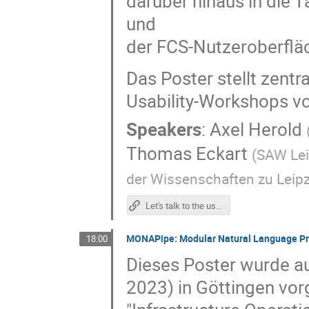
darüber hinaus in die 
und
der FCS-Nutzeroberflä
Das Poster stellt zent
Usability-Workshops vo
Speakers
:
Axel Herold
Thomas Eckart
(
SAW Lei
der Wissenschaften zu Leipz
Let's talk to the users: Usability-Workshops zur nutzerorientierten Weiterentwicklung der FCS (Poster)
MONAPipe: Modular Natural Language Proc
18:00
Dieses Poster wurde a
2023) in Göttingen vorg