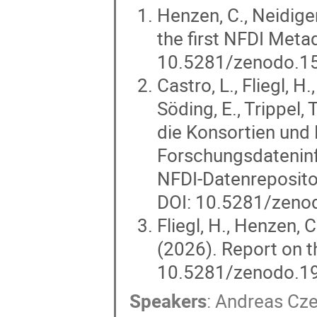
Henzen, C., Neidiger
the first NFDI Met
10.5281/zenodo.1
Castro, L., Fliegl, H
Söding, E., Trippel,
die Konsortien und 
Forschungsdateninf
NFDI-Datenrepositor
DOI: 10.5281/zen
Fliegl, H., Henzen, C.
(2026). Report on 
10.5281/zenodo.1
Speakers
:
Andreas Cze