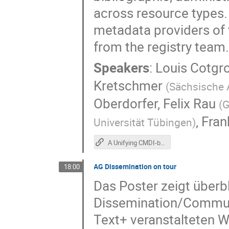
across resource types.
metadata providers of 
from the registry team
Speakers
:
Louis Cotgr
Kretschmer
(
Sächsische 
Oberdorfer
,
Felix Rau
(
G
,
Fran
Universität Tübingen
)
A Unifying CMDI-based Metadata Schema for Lexical Resources in Text+ (Poster)
AG Dissemination on tour
18:00
Das Poster zeigt überb
Dissemination/Communi
Text+ veranstalteten 