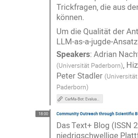
Trickfragen, die aus de
können.
Um die Qualität der An
LLM-as-a-jugde-Ansat
Speakers
:
Adrian Nac
,
Hiz
(
Universität Paderborn
)
Peter Stadler
(
Universitä
Paderborn
)
CarMa-Bot: Evaluation von RAG-Ansätzen für die Inhaltsexploration in Editionen von Musiker-Briefen (Poster)
Community Outreach through Scientific B
18:00
Das Text+ Blog (ISSN 2
niedrigschwellige Plat