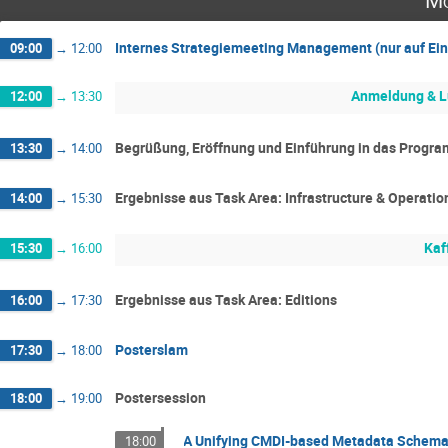
Mo
Internes Strategiemeeting Management (nur auf Ei
09:00
→
12:00
Anmeldung & 
12:00
→
13:30
Begrüßung, Eröffnung und Einführung in das Progr
13:30
→
14:00
Ergebnisse aus Task Area: Infrastructure & Operatio
14:00
→
15:30
Kaf
15:30
→
16:00
Ergebnisse aus Task Area: Editions
16:00
→
17:30
Posterslam
17:30
→
18:00
Postersession
18:00
→
19:00
A Unifying CMDI-based Metadata Schema f
18:00