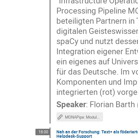
"Infrastructure Operat
Processing Pipeline M
beteiligten Partnern i
digitalen Geisteswisse
spaCy und nutzt dess
Integration eigener E
ein eigenes auf Unive
für das Deutsche. Im 
Komponenten und Impl
integrierten (rot) vorges
Speaker
:
Florian Barth
MONAPipe: Modular Natural Language Processing Pipeline for Digital Humanities (Poster)
Nah an der Forschung: Text+ als föderier
18:00
Helpdesk-Support