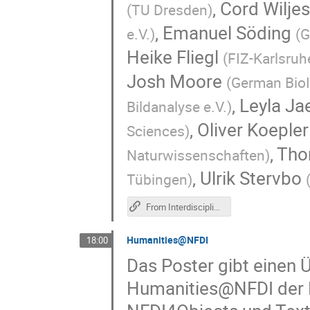
,
Cord Wilje
(
TU Dresden
)
,
Emanuel Söding
e.V.
)
(
G
Heike Fliegl
(
FIZ-Karlsruhe
Josh Moore
(
German BioI
,
Leyla Ja
Bildanalyse e.V.
)
,
Oliver Koepler
Sciences
)
,
Thor
Naturwissenschaften
)
,
Ulrik Stervbo
Tübingen
)
From Interdisciplinary Metadata Alignment to Practice in Text+: Results and Implications of the 2nd NFDI Metadata Workshop
Humanities@NFDI
18:00
Das Poster gibt einen 
Humanities@NFDI der 