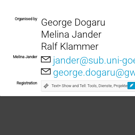
Organised by
George Dogaru
Melina Jander
Ralf Klammer
Melina Jander
jander@sub.uni-go
george.dogaru@g
Registration
Text+ Show and Tell: Tools, Dienste, Projekte