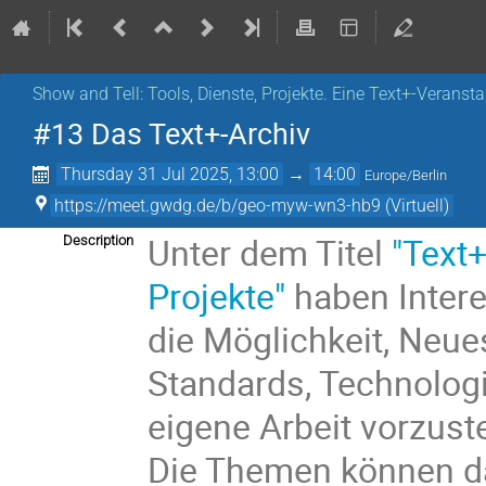
Show and Tell: Tools, Dienste, Projekte. Eine Text+-Veranst
#13 Das Text+-Archiv
Thursday 31 Jul 2025, 13:00
→
14:00
Europe/Berlin
https://meet.gwdg.de/b/geo-myw-wn3-hb9 (Virtuell)
Unter dem Titel
"Text+
Description
Projekte"
haben Intere
die Möglichkeit, Neues
Standards, Technologi
eigene Arbeit vorzus
Die Themen können dab