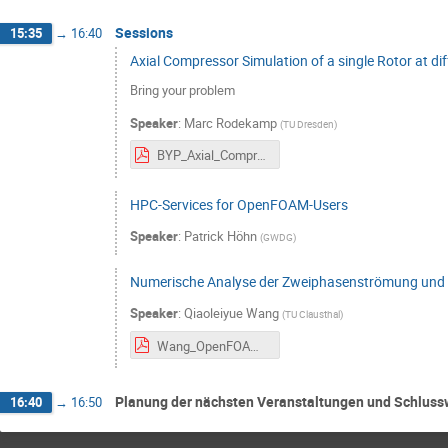
Sessions
15:35
→
16:40
Axial Compressor Simulation of a single Rotor at dif
Bring your problem
Speaker
:
Marc Rodekamp
(
TU Dresden
)
BYP_Axial_Compressor.pdf
HPC-Services for OpenFOAM-Users
Speaker
:
Patrick Höhn
(
GWDG
)
Numerische Analyse der Zweiphasenströmung und
Speaker
:
Qiaoleiyue Wang
(
TU Clausthal
)
Wang_OpenFOAMStammtisch_2026.pdf
Planung der nächsten Veranstaltungen und Schluss
16:40
→
16:50