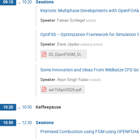
Sessions
09:10
→
10:20
Keynote: Multiphase Developments with OpenFOA
Speaker
:
Fabian Schlegel
(
HZDR
)
OptiFSS – Optimization Framework for Simulation 
Speaker
:
Dave Jaydev
(
Herding GmbH
)
02_OpenFOAM_Stamtisch_2026_OptiFS_Dave_.pdf
Some Innovation and Ideas From Wildkatze CFD So
Speaker
:
Arjun Singh Yadav
(
IANUS
)
wk15April2026.pdf
Kaffeepause
10:20
→
10:50
Sessions
10:50
→
12:30
Premixed Combustion using FGM using OPENFOAM