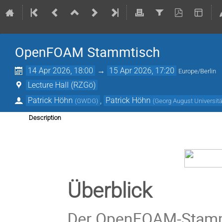
OpenFOAM Stammtisch
14 Apr 2026, 18:00
→
15 Apr 2026, 17:20
Europe/Berlin
Lecture Hall (RZGö)
Patrick Höhn
,
Patrick Höhn
(
GWDG
)
(
Georg August Universitä
Description
Überblick
Der OpenFOAM-Stammti