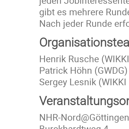
jeden Jobinteressent
gibt es mehrere Runde
Nach jeder Runde erfo
Organisationste
Henrik Rusche (WIK
Patrick Höhn (GWDG
Sergey Lesnik (WIKK
Veranstaltungsor
NHR-Nord@Göttingen
Burckhardtweg 4