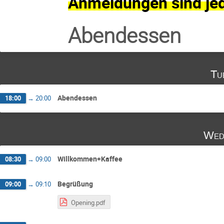
Anmeldungen sind je
Abendessen
Tu
Abendessen
18:00
→
20:00
Wed
Willkommen+Kaffee
08:30
→
09:00
Begrüßung
09:00
→
09:10
Opening.pdf