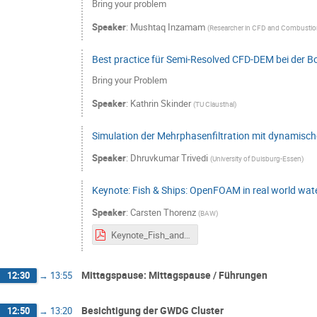
Bring your problem
Speaker
:
Mushtaq Inzamam
(
Researcher in CFD and Combusti
Best practice für Semi-Resolved CFD-DEM bei der B
Bring your Problem
Speaker
:
Kathrin Skinder
(
TU Clausthal
)
Simulation der Mehrphasenfiltration mit dynamisc
Speaker
:
Dhruvkumar Trivedi
(
University of Duisburg-Essen
)
Keynote: Fish & Ships: OpenFOAM in real world wat
Speaker
:
Carsten Thorenz
(
BAW
)
Keynote_Fish_and_Ships.pdf
Mittagspause: Mittagspause / Führungen
12:30
→
13:55
Besichtigung der GWDG Cluster
12:50
→
13:20