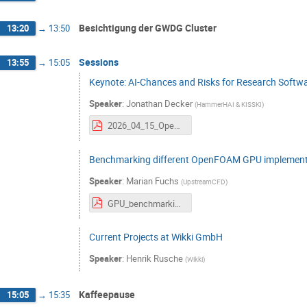
Besichtigung der GWDG Cluster
13:20
→
13:50
Sessions
13:55
→
15:05
Keynote: AI-Chances and Risks for Research Softwar
Speaker
:
Jonathan Decker
(
HammerHAI & KISSKI
)
2026_04_15_OpenFOAM_Stammtisch_Talk.pdf
Benchmarking different OpenFOAM GPU implementa
Speaker
:
Marian Fuchs
(
UpstreamCFD
)
GPU_benchmarking.pdf
Current Projects at Wikki GmbH
Speaker
:
Henrik Rusche
(
Wikki
)
Kaffeepause
15:05
→
15:35