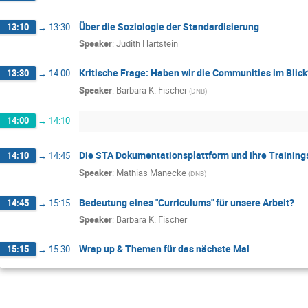
Über die Soziologie der Standardisierung
13:10
→
13:30
Speaker
:
Judith Hartstein
Kritische Frage: Haben wir die Communities im Blick
13:30
→
14:00
Speaker
:
Barbara K. Fischer
(
DNB
)
14:00
→
14:10
Die STA Dokumentationsplattform und ihre Training
14:10
→
14:45
Speaker
:
Mathias Manecke
(
DNB
)
Bedeutung eines "Curriculums" für unsere Arbeit?
14:45
→
15:15
Speaker
:
Barbara K. Fischer
Wrap up & Themen für das nächste Mal
15:15
→
15:30