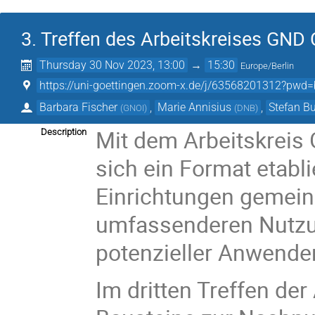
3. Treffen des Arbeitskreises G
Thursday 30 Nov 2023, 13:00
→
15:30
Europe/Berlin
https://uni-goettingen.zoom-x.de/j/63568201312
Barbara Fischer
,
Marie Annisius
,
Stefan 
(
GNOI
)
(
DNB
)
Mit dem Arbeitskrei
Description
sich ein Format etabli
Einrichtungen gemein
umfassenderen Nutzu
potenzieller Anwender
Im dritten Treffen der