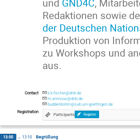
und
GND4C
, Mitarbe
Redaktionen sowie d
der Deutschen Nationa
Produktion von Infor
zu Workshops und an
aus.
Contact
b.k.fischer@dnb.de
m.annisius@dnb.de
buddenbohm@sub.uni-goettingen.de
Registration
Participants
Register
Begrüßung
13:00
→
13:10