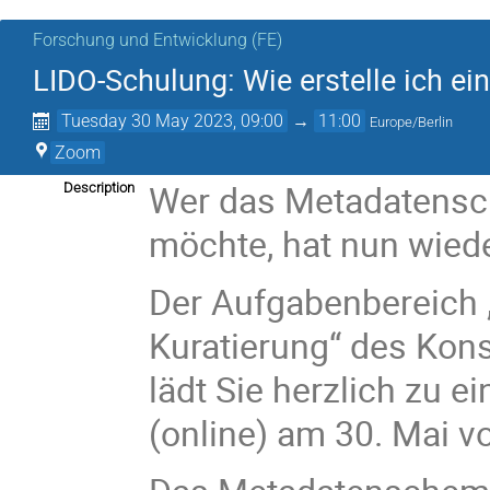
Forschung und Entwicklung (FE)
LIDO-Schulung: Wie erstelle ich ei
Tuesday 30 May 2023, 09:00
→
11:00
Europe/Berlin
Zoom
Wer das Metadatensc
Description
möchte, hat nun wied
Der Aufgabenbereich 
Kuratierung“ des Kon
lädt Sie herzlich zu 
(online) am 30. Mai vo