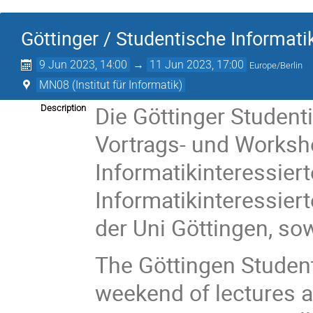
Göttinger / Studentische Informat
9 Jun 2023, 14:00
→
11 Jun 2023, 17:00
Europe/Berlin
MN08 (Institut für Informatik)
Die Göttinger Student
Description
Vortrags- und Works
Informatikinteressiert
Informatikinteressier
der Uni Göttingen, s
The Göttingen Studen
weekend of lectures a