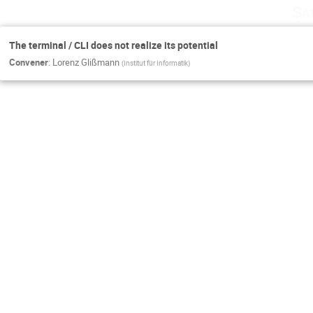
Sa
The terminal / CLI does not realize its potential
Convener
:
Lorenz Glißmann
(
Institut für Informatik
)