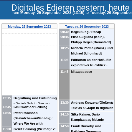
Digitales Edieren gestern, heut
from
Monday, 25 September 2023 (13:15)
to
Tuesday, 26 September 
Monday, 25 September 2023
Tuesday, 26 September 2023
09:30
Begrüßung / Recap
-
09:45
Elisa Cugliana (Köln),
Daniela Schulz
(
Herzog
Philipp Hegel (Darmstadt)
August Bibliothek
und Karoline Lemke
Wolfenbüttel
)
Marcus
10:25
Michela Parma (Mainz) und
(Berlin): Die Lücke im
Baumgarten
(
HAB
)
Torsten
Michael Schonhardt
Curriculum. Wo die
Schaßan
(
Herzog August
(Kassel): Do one thing and
11:05
Editionen an der HAB. Ein
Rezeption (digitaler)
Bibliothek Wolfenbüttel
)
do it well – Vier Prinzipien
explorativer Rückblick
-
Editionen beginnt
einer digitalen
Maximilian Görmar
Martin de
11:45
Mittagspause
Editionspraxis im
la Iglesia
Spannungsfeld zwischen
fachlichen Standards und
technischer Innovation
13:15
Begrüßung und Einführung
13:30
Andreas Kuczera (Gießen):
-
Daniela Schulz
(
Herzog
13:45
Grußwort der Leitung
-
Text as a Graph in digitalen
August Bibliothek
Peter Burschel
(
HAB
)
14:05
Peter Robinson
Editionen
Wolfenbüttel
)
Marcus
14:10
Silke Kalmer, Dario
(Saskatchewan/Venedig):
Baumgarten
(
HAB
)
Torsten
Kampkaspar, Melanie
Where We Are with
Schaßan
(
Herzog August
Seltmann und Kevin
14:50
Frank Dürkohp und
Electronic Scholarly
15:00
Gerrit Brüning (Weimar): 25
Bibliothek Wolfenbüttel
)
Wunsch (Darmstadt):
Kathleen Neumann