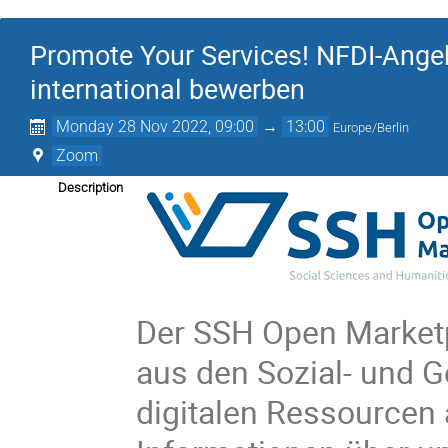
Promote Your Services! NFDI-Ang
international bewerben
Monday 28 Nov 2022, 09:00
→
13:00
Europe/Berlin
Zoom
Description
Der SSH Open Marketp
aus den Sozial- und G
digitalen Ressourcen