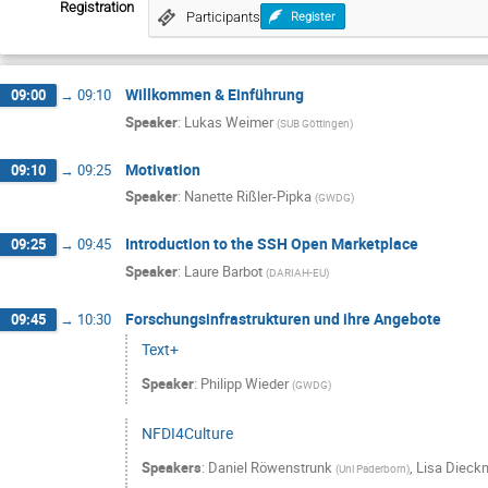
Registration
Participants
Register
Willkommen & Einführung
09:00
→
09:10
Speaker
:
Lukas Weimer
(
SUB Göttingen
)
Motivation
09:10
→
09:25
Speaker
:
Nanette Rißler-Pipka
(
GWDG
)
Introduction to the SSH Open Marketplace
09:25
→
09:45
Speaker
:
Laure Barbot
(
DARIAH-EU
)
Forschungsinfrastrukturen und ihre Angebote
09:45
→
10:30
Text+
Speaker
:
Philipp Wieder
(
GWDG
)
NFDI4Culture
Speakers
:
Daniel Röwenstrunk
,
Lisa Dieck
(
Uni Paderborn
)