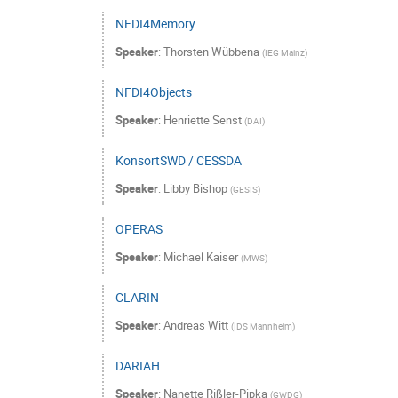
NFDI4Memory
Speaker
:
Thorsten Wübbena
(
IEG Mainz
)
NFDI4Objects
Speaker
:
Henriette Senst
(
DAI
)
KonsortSWD / CESSDA
Speaker
:
Libby Bishop
(
GESIS
)
OPERAS
Speaker
:
Michael Kaiser
(
MWS
)
CLARIN
Speaker
:
Andreas Witt
(
IDS Mannheim
)
DARIAH
Speaker
:
Nanette Rißler-Pipka
(
GWDG
)