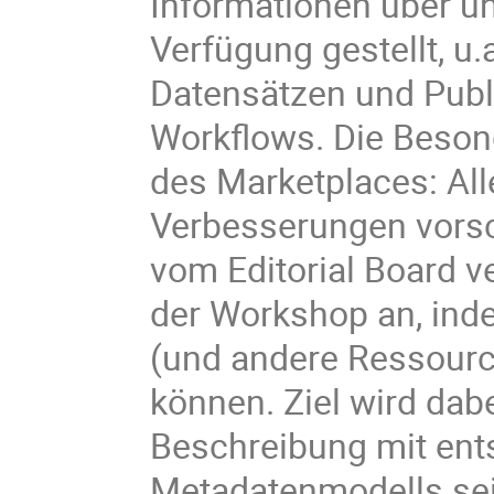
Informationen über u
Verfügung gestellt, u
Datensätzen und Publi
Workflows. Die Besond
des Marketplaces: All
Verbesserungen vorsch
vom Editorial Board v
der Workshop an, ind
(und andere Ressour
können. Ziel wird dab
Beschreibung mit en
Metadatenmodells sein,