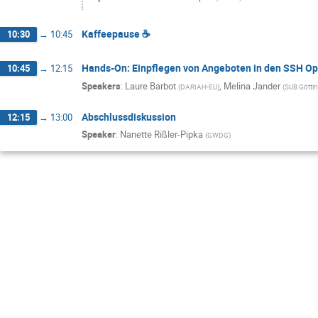
Kaffeepause ☕
10:30
→
10:45
Hands-On: Einpflegen von Angeboten in den SSH Op
10:45
→
12:15
Speakers
:
Laure Barbot
,
Melina Jander
(
DARIAH-EU
)
(
SUB Götti
Abschlussdiskussion
12:15
→
13:00
Speaker
:
Nanette Rißler-Pipka
(
GWDG
)