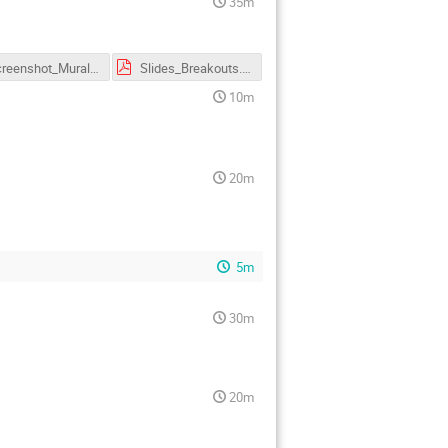
35m
Screenshot_Mural_gesamt.png
Slides_Breakouts.pdf
10m
20m
5m
30m
20m