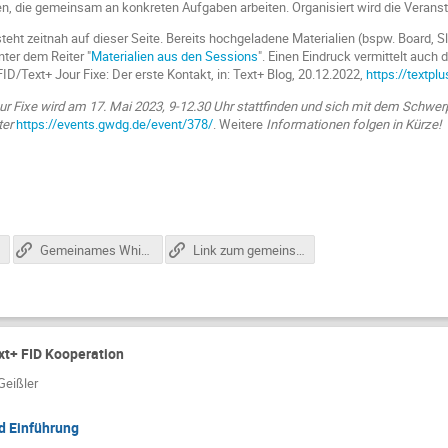
 die gemeinsam an konkreten Aufgaben arbeiten. Organisiert wird die Veranst
teht zeitnah auf dieser Seite. Bereits hochgeladene Materialien (bspw. Board, Sl
nter dem Reiter "
Materialien aus den Sessions
". Einen Eindruck vermittelt auch
FID/Text+ Jour Fixe: Der erste Kontakt, in: Text+ Blog, 20.12.2022,
https://textpl
ur Fixe wird am 17. Mai 2023, 9-12.30 Uhr stattfinden und sich mit dem Schwer
ter
https://events.gwdg.de/event/378/
. Weitere
Informationen folgen in Kürze!
Gemeinames Whiteboard (Mural) für Breakout Session
Link zum gemeinsamen Pad
xt+ FID Kooperation
Geißler
d Einführung