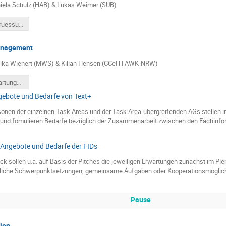
iela Schulz (HAB) & Lukas Weimer (SUB)
Slides_BegruessungundEinfuehrung.pdf
anagement
nika Wienert (MWS) & Kilian Hensen (CCeH | AWK-NRW)
Slides_Erwartungsmanagement.pdf
gebote und Bedarfe von Text+
nen der einzelnen Task Areas und der Task Area-übergreifenden AGs stellen i
 und fomulieren Bedarfe bezüglich der Zusammenarbeit zwischen den Fachinfor
 Angebote und Bedarfe der FIDs
ck sollen u.a. auf Basis der Pitches die jeweiligen Erwartungen zunächst im Pl
liche Schwerpunktsetzungen, gemeinsame Aufgaben oder Kooperationsmöglich
Pause
ion