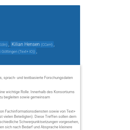
,
Kilian Hensen
,
Köln
)
(
CCeH
)
,
 Göttingen (Text+ IO)
)
 es, sprach- und textbasierte Forschungsdaten
ine wichtige Rolle. Innerhalb des Konsortiums
d zu begleiten sowie gemeinsam
 von Fachinformationsdiensten sowie von Text+
st vielen Beteiligten). Diese Treffen sollen dem
erschiedliche Schwerpunktsetzungen vorgesehen,
nen sich nach Bedarf und Absprache kleinere