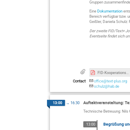
Gruppen zusammenfinden,
Eine
Dokumentation
ents
Bereich verfügbar bzw. u
Geißler, Daniela Schulz: 
Der zweite FID/Text+ Jo
Eventseite findet sich un
FID-Kooperationsworkshop 18102022.pdf
Contact
office@text-plus.org
schulz@hab.de
Auftaktveranstaltung: Te
13:00
→
16:30
Technische Betreuung: Nils 
Begrüßung un
13:00