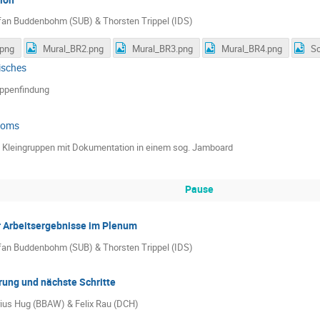
fan Buddenbohm (SUB) & Thorsten Trippel (IDS)
.png
Mural_BR2.png
Mural_BR3.png
Mural_BR4.png
isches
ppenfindung
ooms
n Kleingruppen mit Dokumentation in einem sog. Jamboard
Pause
r Arbeitsergebnisse im Plenum
fan Buddenbohm (SUB) & Thorsten Trippel (IDS)
rung und nächste Schritte
ius Hug (BBAW) & Felix Rau (DCH)