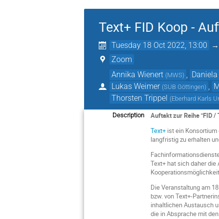
Text+ FID Koop - Au
Tuesday 18 Oct 2022, 13:00
Zoom
Annika Wienert
,
Daniela
(
MWS
)
Lukas Weimer
,
M
(
SUB Göttingen
)
Thorsten Trippel
(
Eberhard Karls U
Auftakt zur Reihe "FID / 
Description
Text+
ist ein Konsortium
langfristig zu erhalten 
Fachinformationsdienste 
Text+ hat sich daher di
Kooperationsmöglichkeit
Die Veranstaltung am 18
bzw. von Text+-Partnerins
inhaltlichen Austausch 
die in Absprache mit de