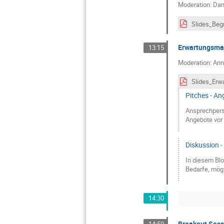
Moderation: Dan
Erwartungsm
13:15
Moderation: An
Pitches - An
Ansprechperso
Angebote vor
Diskussion -
In diesem Blo
Bedarfe, mög
14:30
Breakout Sess
14:50